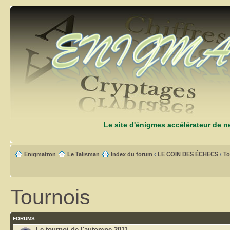
Le site d'énigmes accélérateur de 
Enigmatron
Le Talisman
Index du forum
‹
LE COIN DES ÉCHECS
‹
To
Tournois
FORUMS
Le tournoi de l'automne 2011