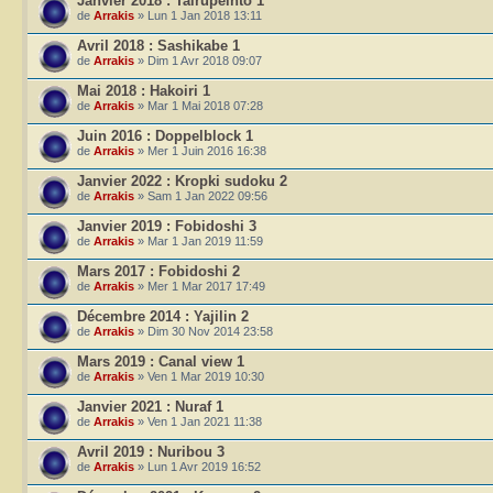
Janvier 2018 : Tairupeinto 1
de
Arrakis
» Lun 1 Jan 2018 13:11
Avril 2018 : Sashikabe 1
de
Arrakis
» Dim 1 Avr 2018 09:07
Mai 2018 : Hakoiri 1
de
Arrakis
» Mar 1 Mai 2018 07:28
Juin 2016 : Doppelblock 1
de
Arrakis
» Mer 1 Juin 2016 16:38
Janvier 2022 : Kropki sudoku 2
de
Arrakis
» Sam 1 Jan 2022 09:56
Janvier 2019 : Fobidoshi 3
de
Arrakis
» Mar 1 Jan 2019 11:59
Mars 2017 : Fobidoshi 2
de
Arrakis
» Mer 1 Mar 2017 17:49
Décembre 2014 : Yajilin 2
de
Arrakis
» Dim 30 Nov 2014 23:58
Mars 2019 : Canal view 1
de
Arrakis
» Ven 1 Mar 2019 10:30
Janvier 2021 : Nuraf 1
de
Arrakis
» Ven 1 Jan 2021 11:38
Avril 2019 : Nuribou 3
de
Arrakis
» Lun 1 Avr 2019 16:52