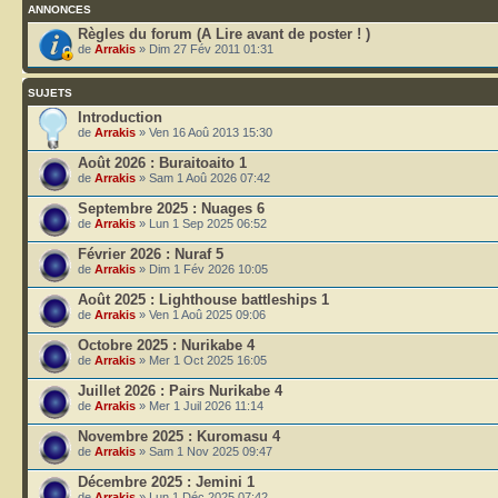
ANNONCES
Règles du forum (A Lire avant de poster ! )
de
Arrakis
» Dim 27 Fév 2011 01:31
SUJETS
Introduction
de
Arrakis
» Ven 16 Aoû 2013 15:30
Août 2026 : Buraitoaito 1
de
Arrakis
» Sam 1 Aoû 2026 07:42
Septembre 2025 : Nuages 6
de
Arrakis
» Lun 1 Sep 2025 06:52
Février 2026 : Nuraf 5
de
Arrakis
» Dim 1 Fév 2026 10:05
Août 2025 : Lighthouse battleships 1
de
Arrakis
» Ven 1 Aoû 2025 09:06
Octobre 2025 : Nurikabe 4
de
Arrakis
» Mer 1 Oct 2025 16:05
Juillet 2026 : Pairs Nurikabe 4
de
Arrakis
» Mer 1 Juil 2026 11:14
Novembre 2025 : Kuromasu 4
de
Arrakis
» Sam 1 Nov 2025 09:47
Décembre 2025 : Jemini 1
de
Arrakis
» Lun 1 Déc 2025 07:42