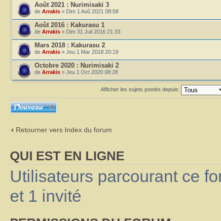
Août 2021 : Nurimisaki 3
de
Arrakis
» Dim 1 Aoû 2021 08:58
Août 2016 : Kakurasu 1
de
Arrakis
» Dim 31 Juil 2016 21:33
Mars 2018 : Kakurasu 2
de
Arrakis
» Jeu 1 Mar 2018 20:19
Octobre 2020 : Nurimisaki 2
de
Arrakis
» Jeu 1 Oct 2020 08:28
Afficher les sujets postés depuis:
Ecrire un nouveau
sujet
Retourner vers Index du forum
QUI EST EN LIGNE
Utilisateurs parcourant ce fo
et 1 invité