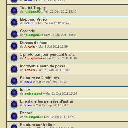
Tourist Trophy
de
foldingo83
» Ven 21 Déc 2012 19:43
Mapping Vidéo
de
w3ndd
» Mar 24 Juil 2012 20:47
Cascade
de
foldingo83
» Sam 14 Mai 2011 10:33
Danses de fous !
de
Arrakis
» Mar 5 Juil 2011 19:59
1 photo par jour pendant 6 ans
de
Aquaphobe
» Dim 23 Jan 2011 11:16
Incroyable main de poker !
de
Arrakis
» Jeu 27 Jan 2011 15:02
Peinture en 4 minutes.
de
tessa
» Mar 23 Aoû 2011 19:34
le nez
de
moicestmoi
» Mar 11 Oct 2011 18:24
Lire dans les pensées d'autrui
de
tessa
» Mar 27 Sep 2011 17:07
Record
de
foldingo83
» Mar 12 Juil 2011 17:46
Peinture sur trottoir