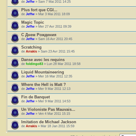
de
Jeffw
» Sam 7 Mai 2011 14:25
Plus fort que CGI...
de
Jeffw
» Mar 3 Mai 2011 18:09
Magic Topic
de
Jeffw
» Mer 27 Avr 2011 09:39
С Днем Рождения
de
Jeffw
» Sam 16 Avr 2011 20:45
Scratching
de
Arrakis
» Sam 23 Avr 2011 15:45
Danse avec les requins
de
foldingo83
» Lun 28 Mar 2011 18:58
Liquid Mountaineering
de
Jeffw
» Mer 16 Mar 2011 12:35
Where the Hell is Matt ?
de
Jeffw
» Mer 9 Mar 2011 12:13
Fin de Banquet
de
Jeffw
» Mer 9 Mar 2011 14:53
Un Violoniste Pas Mauvais...
de
Jeffw
» Ven 4 Mar 2011 15:15
Imitation de Michael Jackson
de
Arrakis
» Mar 18 Jan 2011 15:59