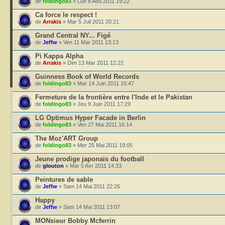
de
foldingo83
» Lun 8 Aoû 2011 19:22
Ca force le respect !
de
Arrakis
» Mar 5 Juil 2011 20:21
Grand Central NY... Figé
de
Jeffw
» Ven 11 Mar 2011 13:13
Pi Kappa Alpha
de
Arrakis
» Dim 13 Mar 2011 12:22
Guinness Book of World Records
de
foldingo83
» Mar 14 Juin 2011 16:47
Fermeture de la frontière entre l'Inde et le Pakistan
de
foldingo83
» Jeu 9 Juin 2011 17:29
LG Optimus Hyper Facade in Berlin
de
foldingo83
» Ven 27 Mai 2011 16:14
The Moz'ART Group
de
foldingo83
» Mer 25 Mai 2011 19:05
Jeune prodige japonais du football
de
glouton
» Mar 5 Avr 2011 14:33
Peintures de sable
de
Jeffw
» Sam 14 Mai 2011 22:26
Happy
de
Jeffw
» Sam 14 Mai 2011 13:07
MONsieur Bobby Mcferrin