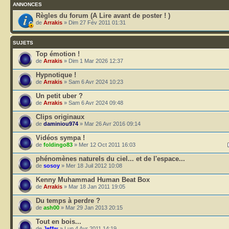
ANNONCES
Règles du forum (A Lire avant de poster ! )
de
Arrakis
» Dim 27 Fév 2011 01:31
SUJETS
Top émotion !
de
Arrakis
» Dim 1 Mar 2026 12:37
Hypnotique !
de
Arrakis
» Sam 6 Avr 2024 10:23
Un petit uber ?
de
Arrakis
» Sam 6 Avr 2024 09:48
Clips originaux
de
daminiou974
» Mar 26 Avr 2016 09:14
Vidéos sympa !
de
foldingo83
» Mer 12 Oct 2011 16:03
phénomènes naturels du ciel... et de l'espace...
de
sosoy
» Mer 18 Juil 2012 10:08
Kenny Muhammad Human Beat Box
de
Arrakis
» Mar 18 Jan 2011 19:05
Du temps à perdre ?
de
ash00
» Mar 29 Jan 2013 20:15
Tout en bois...
de
Jeffw
» Lun 4 Avr 2011 14:19