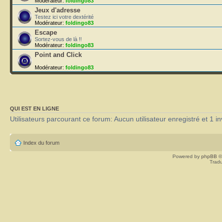
Modérateur:
foldingo83
Jeux d'adresse
Testez ici votre dextérité
Modérateur:
foldingo83
Escape
Sortez-vous de là !!
Modérateur:
foldingo83
Point and Click
Modérateur:
foldingo83
QUI EST EN LIGNE
Utilisateurs parcourant ce forum: Aucun utilisateur enregistré et 1 in
Index du forum
Powered by
phpBB
©
Tradu