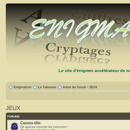
Le site d'énigmes accélérateur de 
Enigmatron
Le Talisman
Index du forum
‹
JEUX
JEUX
FORUMS
Casses-tête
De quoi se muscler les neurones !