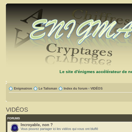
Le site d'énigmes accélérateur de 
Enigmatron
Le Talisman
Index du forum
‹
VIDÉOS
VIDÉOS
FORUMS
Incroyable, non ?
Vous pouvez partager ici les vidéos qui vous ont bluffé