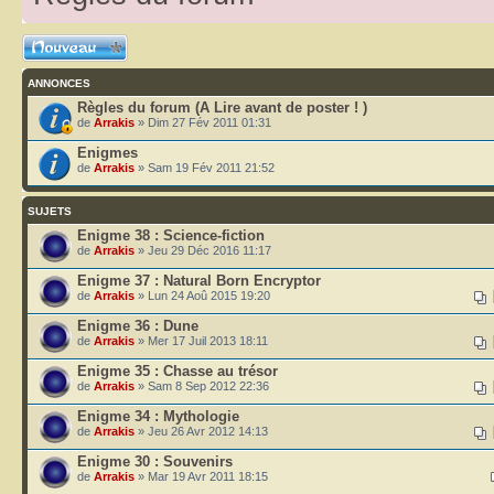
Ecrire un nouveau
sujet
ANNONCES
Règles du forum (A Lire avant de poster ! )
de
Arrakis
» Dim 27 Fév 2011 01:31
Enigmes
de
Arrakis
» Sam 19 Fév 2011 21:52
SUJETS
Enigme 38 : Science-fiction
de
Arrakis
» Jeu 29 Déc 2016 11:17
Enigme 37 : Natural Born Encryptor
de
Arrakis
» Lun 24 Aoû 2015 19:20
Enigme 36 : Dune
de
Arrakis
» Mer 17 Juil 2013 18:11
Enigme 35 : Chasse au trésor
de
Arrakis
» Sam 8 Sep 2012 22:36
Enigme 34 : Mythologie
de
Arrakis
» Jeu 26 Avr 2012 14:13
Enigme 30 : Souvenirs
de
Arrakis
» Mar 19 Avr 2011 18:15