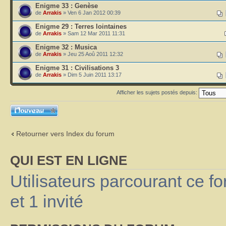
Enigme 33 : Genèse
de
Arrakis
» Ven 6 Jan 2012 00:39
Enigme 29 : Terres lointaines
de
Arrakis
» Sam 12 Mar 2011 11:31
Enigme 32 : Musica
de
Arrakis
» Jeu 25 Aoû 2011 12:32
Enigme 31 : Civilisations 3
de
Arrakis
» Dim 5 Juin 2011 13:17
Afficher les sujets postés depuis:
Ecrire un nouveau
sujet
Retourner vers Index du forum
QUI EST EN LIGNE
Utilisateurs parcourant ce fo
et 1 invité