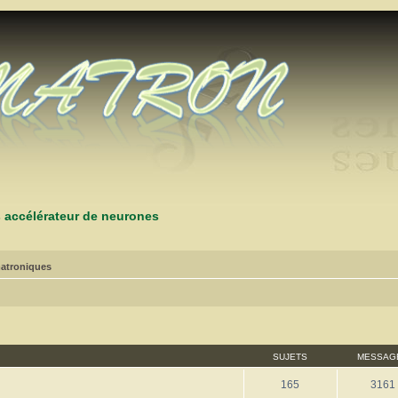
s accélérateur de neurones
atroniques
SUJETS
MESSAG
165
3161