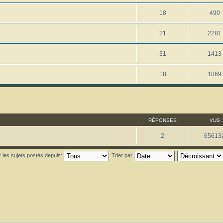
18
490
21
2281
31
1413
18
1069
RÉPONSES
VUS
2
65613
r les sujets postés depuis:
Trier par