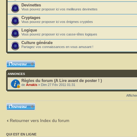
Devinettes
Vous pouvez proposer ici vos meilleures devinettes
Cryptages
Vous pouvez proposer ici vos énigmes cryptées
Logique
Vous pouvez proposer ici vos casse-têtes logiques
Culture générale
Partagez vos connaissances en vous amusant !
Ecrire un nouveau
sujet
ANNONCES
Règles du forum (A Lire avant de poster ! )
de
Arrakis
» Dim 27 Fév 2011 01:31
Affiche
Ecrire un nouveau
sujet
Retourner vers Index du forum
QUI EST EN LIGNE