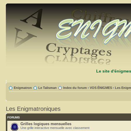
Le site d'énigme
Enigmatron
Le Talisman
Index du forum
‹
VOS ÉNIGMES
‹
Les Enigm
Les Enigmatroniques
FORUMS
Grilles logiques mensuelles
Une grille interactive mensuelle avec classement