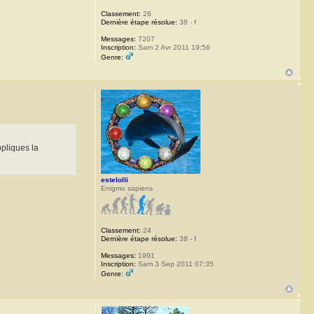
Classement:
26
Dernière étape résolue:
38 - f
Messages:
7207
Inscription:
Sam 2 Avr 2011 19:56
Genre:
ppliques la
estelolli
Enigmo sapiens
Classement:
24
Dernière étape résolue:
38 - f
Messages:
1991
Inscription:
Sam 3 Sep 2011 07:35
Genre: