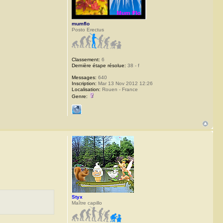
mumflo
Posto Erectus
Classement:
6
Dernière étape résolue:
38 - f
Messages:
640
Inscription:
Mar 13 Nov 2012 12:26
Localisation:
Rouen - France
Genre:
Styx
Maître capillo