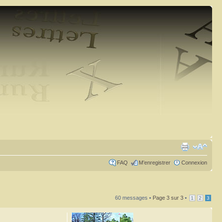
FAQ
M’enregistrer
Connexion
60 messages •
Page
3
sur
3
•
1
2
3