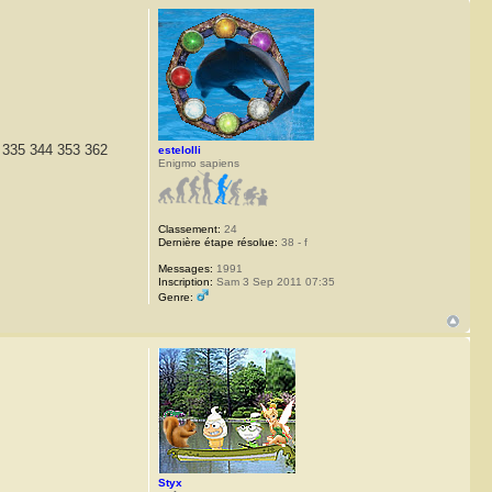
 335 344 353 362
estelolli
Enigmo sapiens
Classement:
24
Dernière étape résolue:
38 - f
Messages:
1991
Inscription:
Sam 3 Sep 2011 07:35
Genre:
Styx