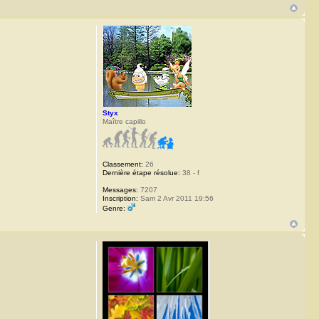
Styx
Maître capillo
Classement:
26
Dernière étape résolue:
38 - f
Messages:
7207
Inscription:
Sam 2 Avr 2011 19:56
Genre: