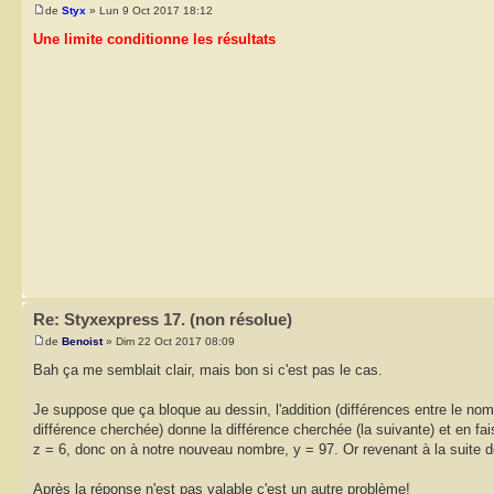
de
Styx
» Lun 9 Oct 2017 18:12
Une limite conditionne les résultats
Re: Styxexpress 17. (non résolue)
de
Benoist
» Dim 22 Oct 2017 08:09
Bah ça me semblait clair, mais bon si c'est pas le cas.
Je suppose que ça bloque au dessin, l'addition (différences entre le nombr
différence cherchée) donne la différence cherchée (la suivante) et en fa
z = 6, donc on à notre nouveau nombre, y = 97. Or revenant à la suite de
Après la réponse n'est pas valable c'est un autre problème!