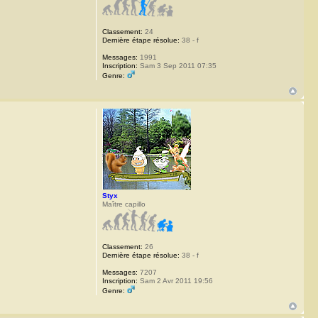
Classement:
24
Dernière étape résolue:
38 - f
Messages:
1991
Inscription:
Sam 3 Sep 2011 07:35
Genre:
Styx
Maître capillo
Classement:
26
Dernière étape résolue:
38 - f
Messages:
7207
Inscription:
Sam 2 Avr 2011 19:56
Genre: