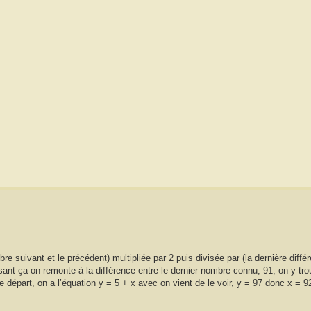
e suivant et le précédent) multipliée par 2 puis divisée par (la dernière diffé
isant ça on remonte à la différence entre le dernier nombre connu, 91, on y tr
 départ, on a l’équation y = 5 + x avec on vient de le voir, y = 97 donc x = 9