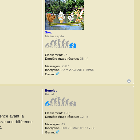
Styx
Maître capillo
Classement:
26
Dernière étape résolue:
38 - f
Messages:
7207
Inscription:
Sam 2 Avr 2011 19:56
Genre:
Benoist
Primal
Classement:
1202
rence avant la
Dernière étape résolue:
12 - b
ouve une différence
Messages:
49
2.
Inscription:
Dim 28 Mai 2017 17:38
Genre: