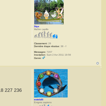
Styx
Maître capillo
Classement:
26
Dernière étape résolue:
38 - f
Messages:
7207
Inscription:
Sam 2 Avr 2011 19:56
Genre:
18 227 236
estelolli
Enigmo sapiens