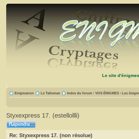
Le site d'énigme
Enigmatron
Le Talisman
Index du forum
‹
VOS ÉNIGMES
‹
Les énigm
Styxexpress 17. (estellollli)
Répondre
Re: Styxexpress 17. (non résolue)