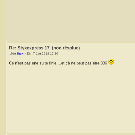
Re: Styxexpress 17. (non résolue)
de
Styx
» Dim 7 Jan 2018 15:20
Ce n'est pas une suite finie ...et çà ne peut pas être 336