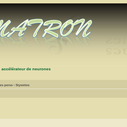
s accélérateur de neurones
es perso
‹
Styxettes