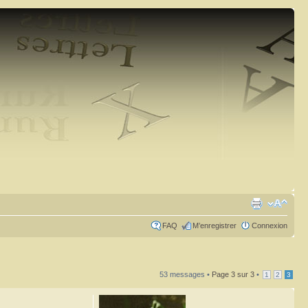
FAQ
M’enregistrer
Connexion
53 messages •
Page
3
sur
3
•
1
2
3