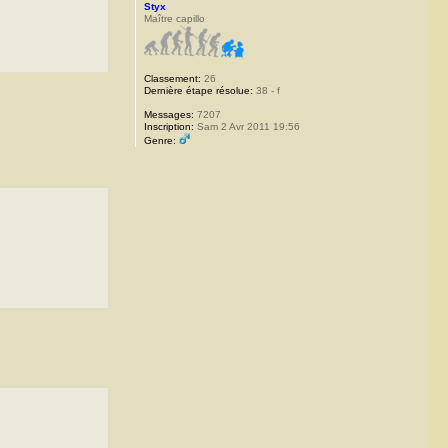
Styx
Maître capillo
Classement:
26
Dernière étape résolue:
38 - f
Messages:
7207
Inscription:
Sam 2 Avr 2011 19:56
Genre: