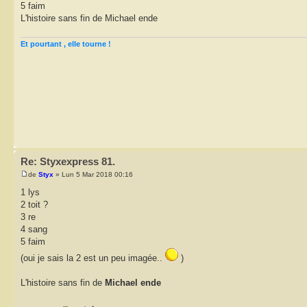
5 faim
L'histoire sans fin de Michael ende
Et pourtant , elle tourne !
Re: Styxexpress 81.
de
Styx
» Lun 5 Mar 2018 00:16
1 lys
2 toit ?
3 re
4 sang
5 faim
(oui je sais la 2 est un peu imagée..
)
L'histoire sans fin de
Michael ende