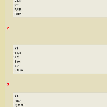
VIDE
RE
PAIR
FAIM
2
1 lys
2 ?
3 re
4 ?
5 faim
3
) bar
2) test