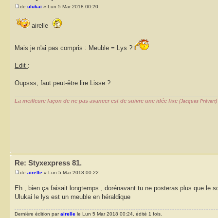
de
ulukai
» Lun 5 Mar 2018 00:20
airelle
Mais je n'ai pas compris : Meuble = Lys ?
Edit
:
Oupsss, faut peut-être lire Lisse ?
La meilleure façon de ne pas avancer est de suivre une idée fixe
(Jacques Prévert)
Re: Styxexpress 81.
de
airelle
» Lun 5 Mar 2018 00:22
Eh , bien ça faisait longtemps , dorénavant tu ne posteras plus que le s
Ulukai le lys est un meuble en héraldique
Dernière édition par
airelle
le Lun 5 Mar 2018 00:24, édité 1 fois.