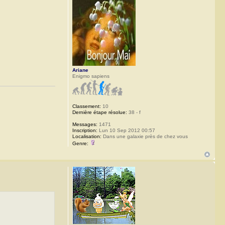
Ariane
Enigmo sapiens
Classement:
10
Dernière étape résolue:
38 - f
Messages:
1471
Inscription:
Lun 10 Sep 2012 00:57
Localisation:
Dans une galaxie près de chez vous
Genre: