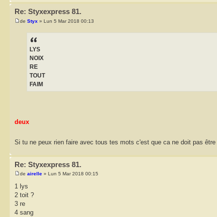
Re: Styxexpress 81.
de
Styx
» Lun 5 Mar 2018 00:13
LYS
NOIX
RE
TOUT
FAIM
deux
Si tu ne peux rien faire avec tous tes mots c'est que ca ne doit pas êtr
Re: Styxexpress 81.
de
airelle
» Lun 5 Mar 2018 00:15
1 lys
2 toit ?
3 re
4 sang