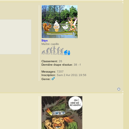
Styx
Maître capillo
Classement:
26
Dernière étape résolue:
38 - f
Messages:
7207
Inscription:
Sam 2 Avr 2011 19:56
Genre: