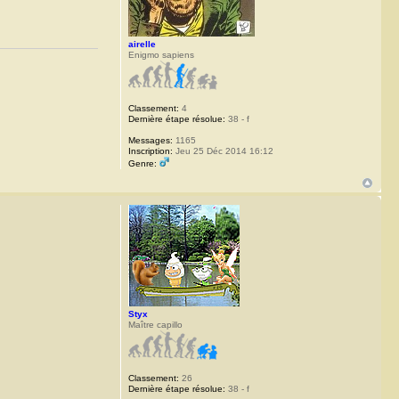
airelle
Enigmo sapiens
Classement:
4
Dernière étape résolue:
38 - f
Messages:
1165
Inscription:
Jeu 25 Déc 2014 16:12
Genre:
Styx
Maître capillo
Classement:
26
Dernière étape résolue:
38 - f