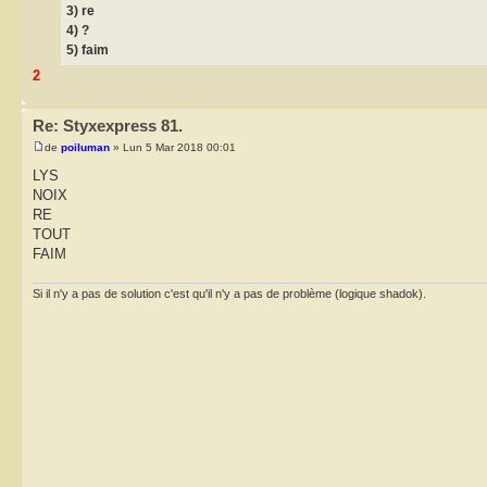
3) re
4) ?
5) faim
2
Re: Styxexpress 81.
de
poiluman
» Lun 5 Mar 2018 00:01
LYS
NOIX
RE
TOUT
FAIM
Si il n'y a pas de solution c'est qu'il n'y a pas de problème (logique shadok).