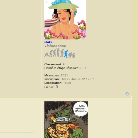
ulukai
Vétéranderthal
Classement:
9
Dernière étape résolue:
38 - f
Messages:
2521
Inscription:
Dim 22 Jan 2012 12:07
Localisation:
Tours
Genre: