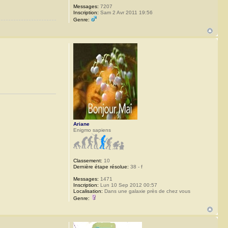
Messages:
7207
Inscription:
Sam 2 Avr 2011 19:56
Genre:
Ariane
Enigmo sapiens
Classement:
10
Dernière étape résolue:
38 - f
Messages:
1471
Inscription:
Lun 10 Sep 2012 00:57
Localisation:
Dans une galaxie près de chez vous
Genre: