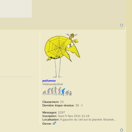
poiluman
Vétéranderthal
Classement:
23
Dernière étape résolue:
38 - f
Messages:
2297
Inscription:
Sam 5 Nov 2011 21:16
Localisation:
A gauche du ciel sur la planète Shadok…
Genre: