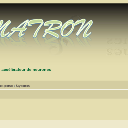
s accélérateur de neurones
es perso
‹
Styxettes