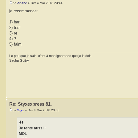
de
Ariane
» Dim 4 Mar 2018 23:44
je recommence:
1) bar
2) test
3) re
4) ?
5) faim
Le peu que je sais, c'est à mon ignorance que je le dois.
Sacha Guitry
Re: Styxexpress 81.
de
Styx
» Dim 4 Mar 2018 23:56
Je tente aussi :
MOL