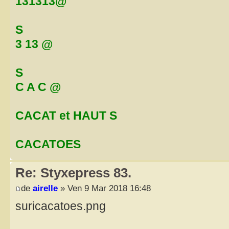
131313@
S
3 13 @
S
C A C @
CACAT et HAUT S
CACATOES
Re: Styxepress 83.
de
airelle
» Ven 9 Mar 2018 16:48
suricacatoes.png