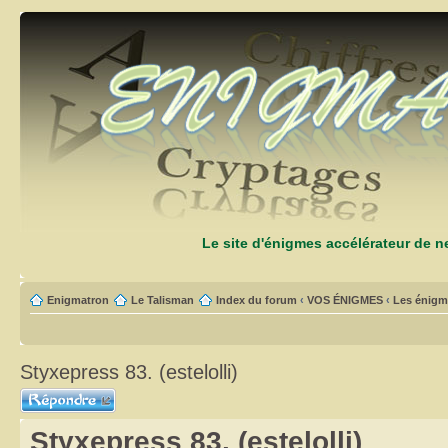
Le site d'énigmes accélérateur de 
Enigmatron
Le Talisman
Index du forum
‹
VOS ÉNIGMES
‹
Les énigm
Styxepress 83. (estelolli)
Répondre
Styxepress 83. (estelolli)