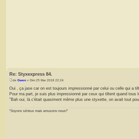
Re: Styxexpress 84.
de
Gwen
» Dim 25 Mar 2018 22:24
Oui , ça jase car on est toujours impressionné par celui ou celle qui a til
Pour ma part, je suis plus impressionné par ceux qui tiltent quand tous l
"Bah oui, là c'était quasiment même plus une styxette, on avait tout pou
"Soyons sérieux mais amusons-nous!"