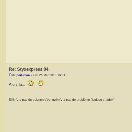
Re: Styxexpress 84.
de
poiluman
» Dim 25 Mar 2018 16:34
Alors là...
Si il n'y a pas de solution c'est qu'il n'y a pas de problème (logique shadok).