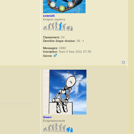
estelolli
Enigmo sapiens
Classement:
24
Dernière étape résolue:
38 - f
Messages:
1992
Inscription:
Sam 3 Sep 2011 07:35
Genre:
Gwen
Enigmatronaute