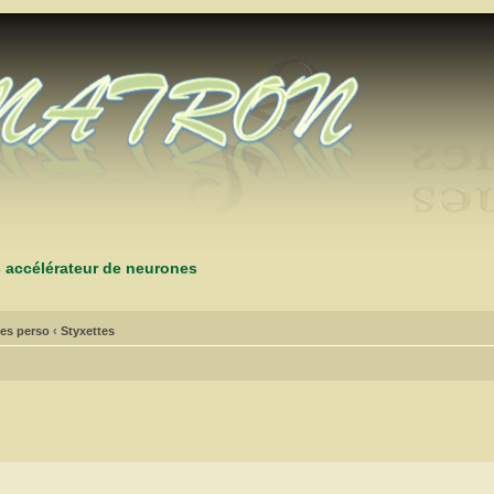
s accélérateur de neurones
es perso
‹
Styxettes