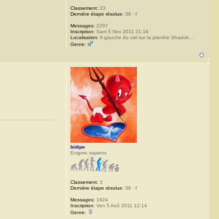
Classement:
23
Dernière étape résolue:
38 - f
Messages:
2297
Inscription:
Sam 5 Nov 2011 21:16
Localisation:
A gauche du ciel sur la planète Shadok…
Genre:
bidipe
Enigmo sapiens
Classement:
3
Dernière étape résolue:
38 - f
Messages:
1824
Inscription:
Ven 5 Aoû 2011 12:14
Genre: