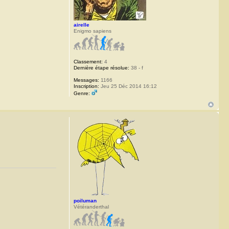
airelle
Enigmo sapiens
Classement:
4
Dernière étape résolue:
38 - f
Messages:
1166
Inscription:
Jeu 25 Déc 2014 16:12
Genre:
poiluman
Vétéranderthal