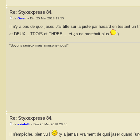
Re: Styxexpress 84.
de
Gwen
» Dim 25 Mar 2018 19:55
Il n'y a pas de quoi jaser. J'ai tilté sur la piste par hasard en testant 
et DEUX... TROIS et THREE ... et ça ne marchait plus
)
"Soyons sérieux mais amusons-nous!"
Re: Styxexpress 84.
de
estelolli
» Dim 25 Mar 2018 20:36
Il n'empêche, bien vu !
(y a jamais vraiment de quoi jaser quand l'u