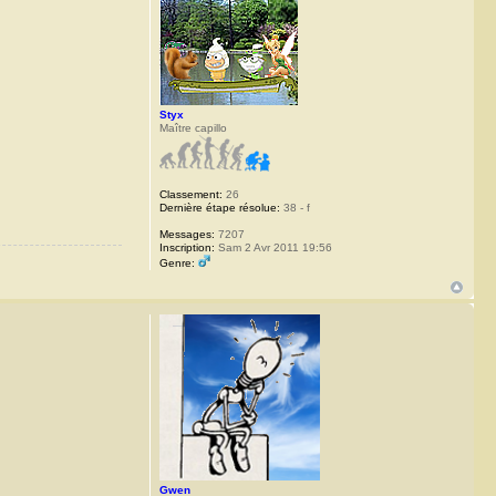
Styx
Maître capillo
Classement:
26
Dernière étape résolue:
38 - f
Messages:
7207
Inscription:
Sam 2 Avr 2011 19:56
Genre:
Gwen