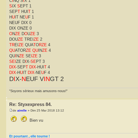
C
I
NQ S
I
X 1
S
IX
S
EPT 1
SEP
T
HUI
T
1
H
U
IT NE
U
F 1
NEUF DIX 0
DIX ONZE 0
O
N
ZE
D
O
U
ZE
3
DOU
ZE
TREI
ZE
2
TR
EI
ZE
QUA
T
O
RZE
4
QU
ATOR
ZE
QU
IN
ZE
4
QU
I
N
ZE
SE
IZE
3
SEI
ZE D
I
X-
SE
PT 3
DIX
-SEP
T
DIX
-HUI
T
4
DIX
-H
U
IT
DIX
-NE
U
F 4
D
I
X-
N
EUF V
IN
GT 2
"Soyons sérieux mais amusons-nous!"
Re: Styxexpress 84.
de
airelle
» Dim 25 Mar 2018 13:12
Bien vu
Et pourtant , elle tourne !