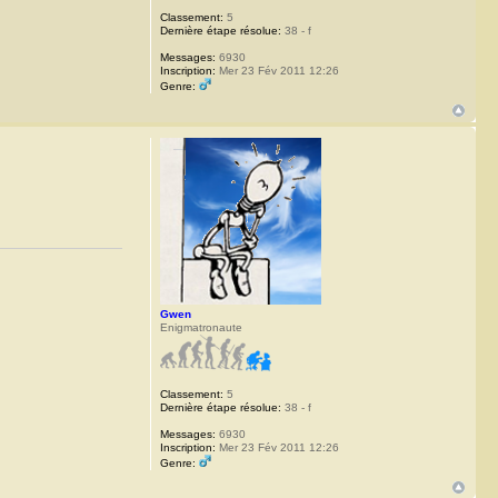
Classement:
5
Dernière étape résolue:
38 - f
Messages:
6930
Inscription:
Mer 23 Fév 2011 12:26
Genre:
Gwen
Enigmatronaute
Classement:
5
Dernière étape résolue:
38 - f
Messages:
6930
Inscription:
Mer 23 Fév 2011 12:26
Genre: