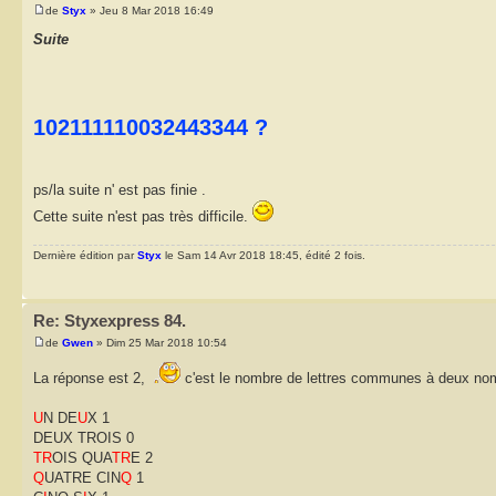
de
Styx
» Jeu 8 Mar 2018 16:49
Suite
102111110032443344 ?
ps/la suite n' est pas finie .
Cette suite n'est pas très difficile.
Dernière édition par
Styx
le Sam 14 Avr 2018 18:45, édité 2 fois.
Re: Styxexpress 84.
de
Gwen
» Dim 25 Mar 2018 10:54
La réponse est 2,
c'est le nombre de lettres communes à deux nom
U
N DE
U
X 1
DEUX TROIS 0
TR
OIS QUA
TR
E 2
Q
UATRE CIN
Q
1