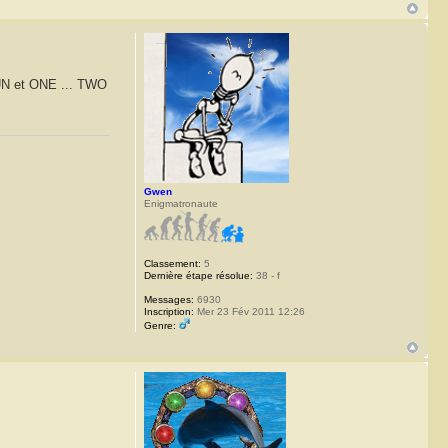
 ( UN et ONE ... TWO
Gwen
Enigmatronaute
Classement:
5
Dernière étape résolue:
38 - f
Messages:
6930
Inscription:
Mer 23 Fév 2011 12:26
Genre: