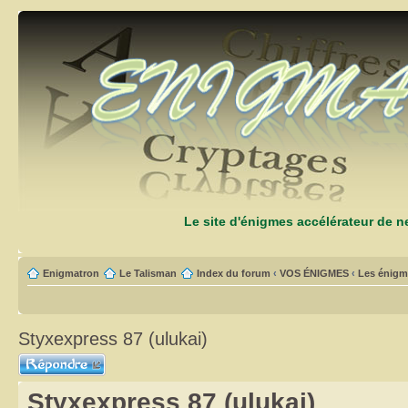
Le site d'énigmes accélérateur de 
Enigmatron
Le Talisman
Index du forum
‹
VOS ÉNIGMES
‹
Les énigm
Styxexpress 87 (ulukai)
Répondre
Styxexpress 87 (ulukai)