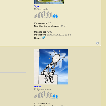
Styx
Maître capillo
Classement:
26
Dernière étape résolue:
38 - f
Messages:
7207
Inscription:
Sam 2 Avr 2011 19:56
Genre:
Gwen
Enigmatronaute
Classement:
5