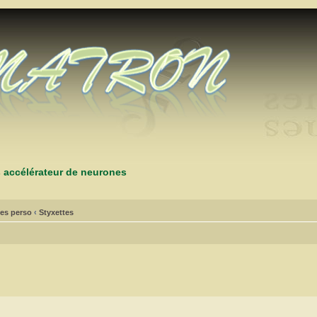
s accélérateur de neurones
es perso
‹
Styxettes