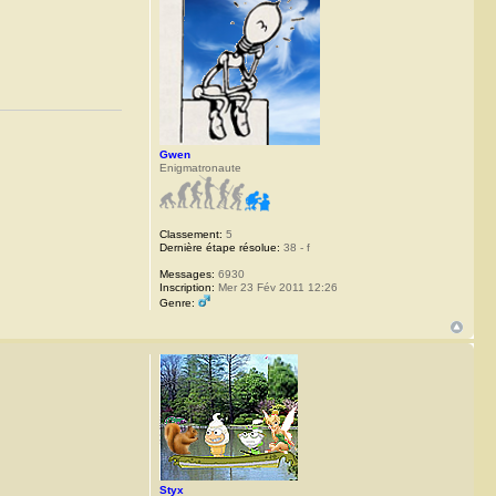
Gwen
Enigmatronaute
Classement:
5
Dernière étape résolue:
38 - f
Messages:
6930
Inscription:
Mer 23 Fév 2011 12:26
Genre:
Styx