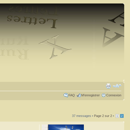
FAQ
M’enregistrer
Connexion
37 messages •
Page
2
sur
2
•
1
2