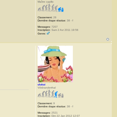
Maître capillo
Classement:
26
Dernière étape résolue:
38 - f
Messages:
7207
Inscription:
Sam 2 Avr 2011 19:56
Genre:
ulukai
Vétéranderthal
Classement:
9
Dernière étape résolue:
38 - f
Messages:
2521
Inscription:
Dim 22 Jan 2012 12:07