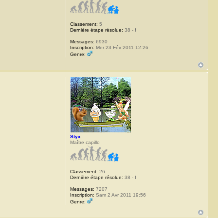
Classement:
5
Dernière étape résolue:
38 - f
Messages:
6930
Inscription:
Mer 23 Fév 2011 12:26
Genre:
Styx
Maître capillo
Classement:
26
Dernière étape résolue:
38 - f
Messages:
7207
Inscription:
Sam 2 Avr 2011 19:56
Genre: