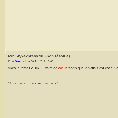
Re: Styxexpress 90. (non résolue)
de
Gwen
» Lun 30 Avr 2018 15:06
Alors je tente LAHIRE : Valet de
coeur
tandis que le Vallais est est sit
"Soyons sérieux mais amusons-nous!"