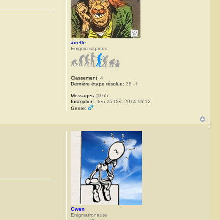
airelle
Enigmo sapiens
Classement:
4
Dernière étape résolue:
38 - f
Messages:
1165
Inscription:
Jeu 25 Déc 2014 16:12
Genre:
Gwen
Enigmatronaute