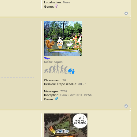
Localisation:
Tours
Genre:
Styx
Maître capillo
Classement:
26
Dernière étape résolue:
38 - f
Messages:
7207
Inscription:
Sam 2 Avr 2011 19:56
Genre: