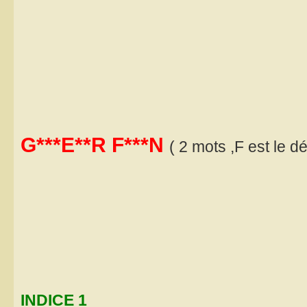
G***E**R F***N
( 2 mots ,F est le 
INDICE 1