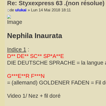
Re: Styxexpress 63 .(non résolue)
de
ulukai
» Lun 14 Mai 2018 18:11
Nephila Inaurata
Indice 1
:
D** DE** SC** SP*A**E
DIE DEUTSCHE SPRACHE = la langue 
G***E**R F***N
= (allemand) GOLDENER FADEN = Fil d
Video 1/ Nez + fil doré