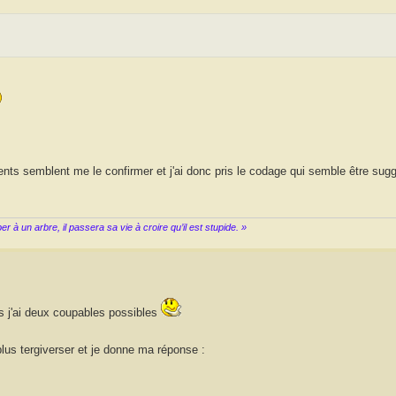
ments semblent me le confirmer et j'ai donc pris le codage qui semble être sug
à un arbre, il passera sa vie à croire qu’il est stupide. »
ais j'ai deux coupables possibles
plus tergiverser et je donne ma réponse :