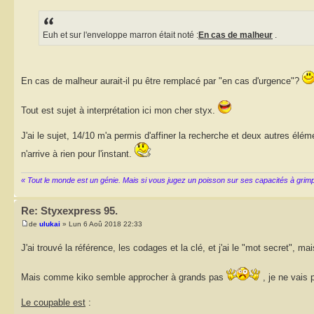
Euh et sur l'enveloppe marron était noté :
En cas de malheur
.
En cas de malheur aurait-il pu être remplacé par "en cas d'urgence"?
Tout est sujet à interprétation ici mon cher styx.
J'ai le sujet, 14/10 m'a permis d'affiner la recherche et deux autres élé
n'arrive à rien pour l'instant.
« Tout le monde est un génie. Mais si vous jugez un poisson sur ses capacités à grimper 
Re: Styxexpress 95.
de
ulukai
» Lun 6 Aoû 2018 22:33
J'ai trouvé la référence, les codages et la clé, et j'ai le "mot secret", m
Mais comme kiko semble approcher à grands pas
, je ne vais 
Le coupable est
: