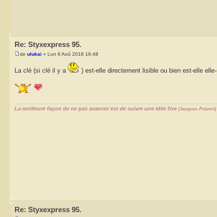
Re: Styxexpress 95.
de
ulukai
» Lun 6 Aoû 2018 16:48
La clé (si clé il y a
) est-elle directement lisible ou bien est-elle el
La meilleure façon de ne pas avancer est de suivre une idée fixe
(Jacques Prévert)
Re: Styxexpress 95.