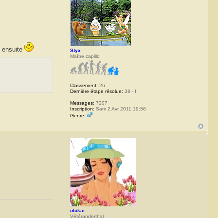
n ensuite
Styx
Maître capillo
Classement:
26
Dernière étape résolue:
38 - f
Messages:
7207
Inscription:
Sam 2 Avr 2011 19:56
Genre:
ulukai
Vétéranderthal