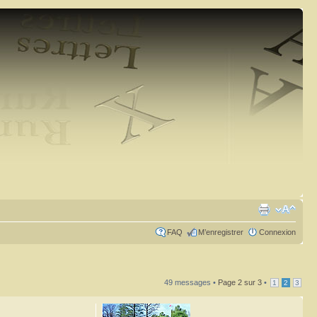
FAQ
M’enregistrer
Connexion
49 messages •
Page
2
sur
3
•
1
2
3