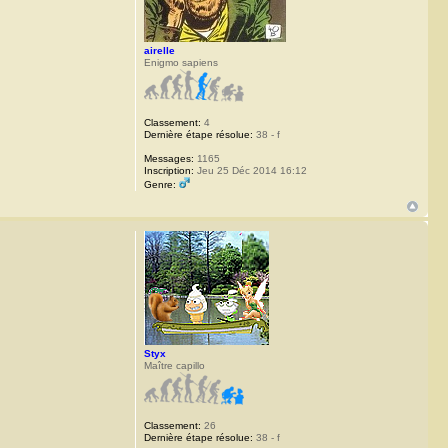
airelle
Enigmo sapiens
Classement:
4
Dernière étape résolue:
38 - f
Messages:
1165
Inscription:
Jeu 25 Déc 2014 16:12
Genre:
Styx
Maître capillo
Classement:
26
Dernière étape résolue:
38 - f