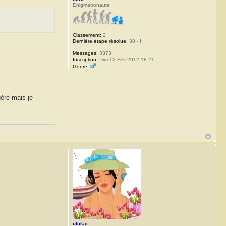
Enigmatronaute
Classement:
2
Dernière étape résolue:
38 - f
Messages:
3373
Inscription:
Dim 12 Fév 2012 18:21
Genre:
géré mais je
ulukai