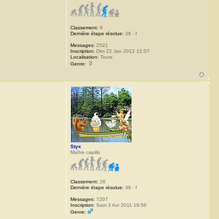
Classement:
9
Dernière étape résolue:
38 - f
Messages:
2521
Inscription:
Dim 22 Jan 2012 12:07
Localisation:
Tours
Genre:
Styx
Maître capillo
Classement:
26
Dernière étape résolue:
38 - f
Messages:
7207
Inscription:
Sam 2 Avr 2011 19:56
Genre: