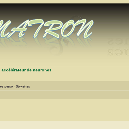
s accélérateur de neurones
es perso
‹
Styxettes