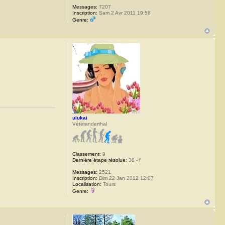
Messages:
7207
Inscription:
Sam 2 Avr 2011 19:56
Genre:
ulukai
Vétéranderthal
Classement:
9
Dernière étape résolue:
38 - f
Messages:
2521
Inscription:
Dim 22 Jan 2012 12:07
Localisation:
Tours
Genre: