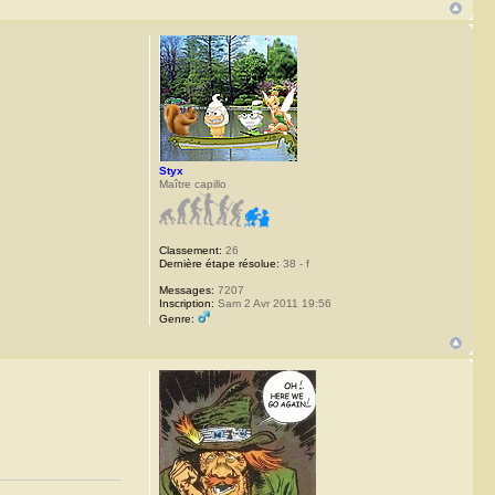
Styx
Maître capillo
Classement:
26
Dernière étape résolue:
38 - f
Messages:
7207
Inscription:
Sam 2 Avr 2011 19:56
Genre: