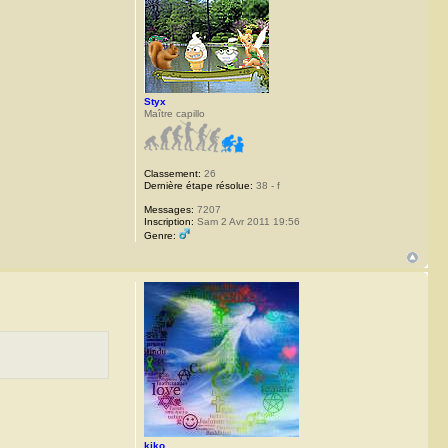
Styx
Maître capillo
Classement:
26
Dernière étape résolue:
38 - f
Messages:
7207
Inscription:
Sam 2 Avr 2011 19:56
Genre:
kiko