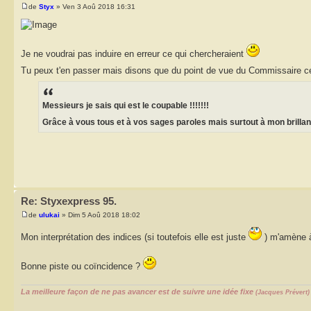
de
Styx
» Ven 3 Aoû 2018 16:31
Je ne voudrai pas induire en erreur ce qui chercheraient
Tu peux t'en passer mais disons que du point de vue du Commissaire ce s
Messieurs je sais qui est le coupable !!!!!!!
Grâce à vous tous et à vos sages paroles mais surtout à mon brilla
Re: Styxexpress 95.
de
ulukai
» Dim 5 Aoû 2018 18:02
Mon interprétation des indices (si toutefois elle est juste
) m'amène à
Bonne piste ou coïncidence ?
La meilleure façon de ne pas avancer est de suivre une idée fixe
(Jacques Prévert)