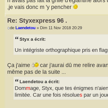
n avais pas fait la grille d'églantine alors
,je vais donc m 'y pencher
Re: Styxexpress 96 .
de
Laendetou
» Dim 11 Nov 2018 20:29
Styx a écrit:
Un intégriste orthographique pris en flag
Ça j'aime
car j'aurai dû me relire avan
même pas de la suite ...
Laendetou a écrit:
Dom
m
age, Styx, que tes énigmes n'aien
limitée. Car une fois résolue
s
par un joue