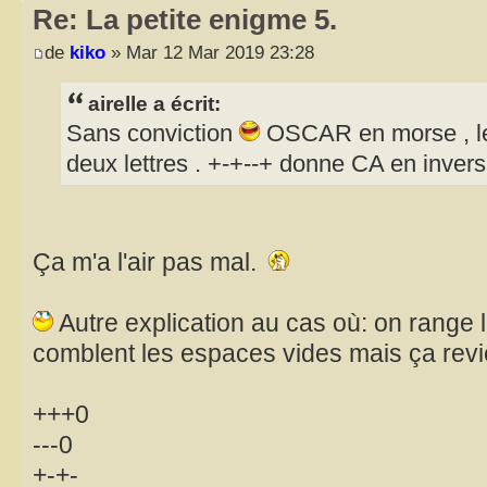
Re: La petite enigme 5.
de
kiko
» Mar 12 Mar 2019 23:28
airelle a écrit:
Sans conviction
OSCAR en morse , le 
deux lettres . +-+--+ donne CA en inver
Ça m'a l'air pas mal.
Autre explication au cas où: on range l
comblent les espaces vides mais ça rev
+++0
---0
+-+-