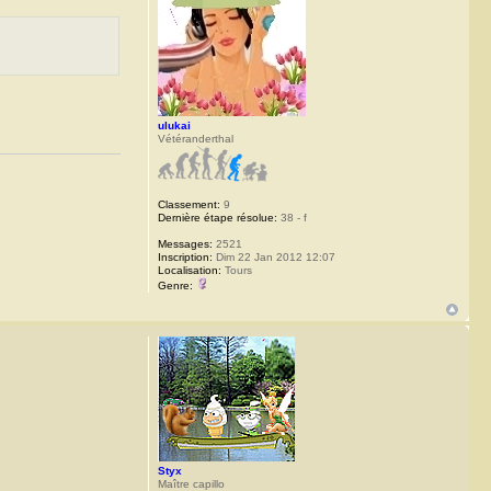
ulukai
Vétéranderthal
Classement:
9
Dernière étape résolue:
38 - f
Messages:
2521
Inscription:
Dim 22 Jan 2012 12:07
Localisation:
Tours
Genre:
Styx
Maître capillo