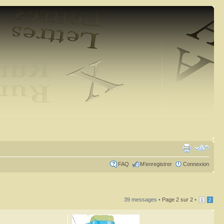
FAQ
M’enregistrer
Connexion
39 messages •
Page
2
sur
2
•
1
2