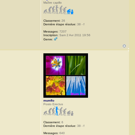
Maître capillo
Classement:
26
Dernière étape résolue:
38 - f
Messages:
7207
Inscription:
Sam 2 Avr 2011 19:56
Genre:
mumflo
Posto Erectus
Classement:
6
Dernière étape résolue:
38 - f
Messages:
640