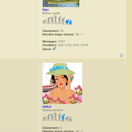
Styx
Maître capillo
Classement:
26
Dernière étape résolue:
38 - f
Messages:
7207
Inscription:
Sam 2 Avr 2011 19:56
Genre:
ulukai
Vétéranderthal
Classement:
9
Dernière étape résolue:
38 - f