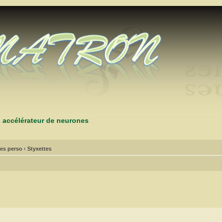
s accélérateur de neurones
es perso
‹
Styxettes