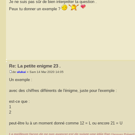
Je ne suis pas sûr de bien interpréter ta question .
Peux tu donner un exemple ?
Re: La petite enigme 23 .
de
ulukai
» Sam 14 Mar 2020 14:05
Un exemple :
avec des chiffres différents de l'énigme, juste pour l'exemple :
est-ce que :
1
2
peut-être lu à un moment donné comme 12 = L ou encore 21 = U
La meilleure façon de ne pas avancer est de suivre une idée fixe
(Jacques Prévert)