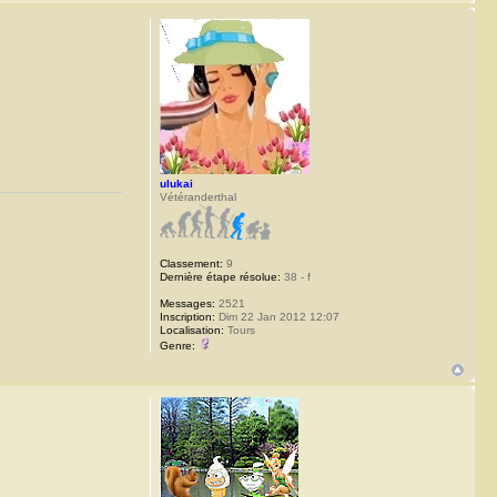
ulukai
Vétéranderthal
Classement:
9
Dernière étape résolue:
38 - f
Messages:
2521
Inscription:
Dim 22 Jan 2012 12:07
Localisation:
Tours
Genre: