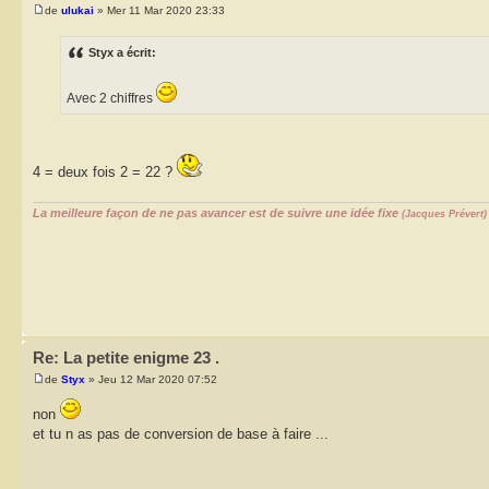
de
ulukai
» Mer 11 Mar 2020 23:33
Styx a écrit:
Avec 2 chiffres
4 = deux fois 2 = 22 ?
La meilleure façon de ne pas avancer est de suivre une idée fixe
(Jacques Prévert)
Re: La petite enigme 23 .
de
Styx
» Jeu 12 Mar 2020 07:52
non
et tu n as pas de conversion de base à faire ...