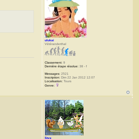
ulukai
Vétéranderthal
Classement:
9
Dernière étape résolue:
38 - f
Messages:
2521
Inscription:
Dim 22 Jan 2012 12:07
Localisation:
Tours
Genre:
Styx