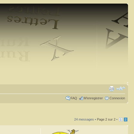
FAQ
M’enregistrer
Connexion
24 messages •
Page
2
sur
2
•
1
2