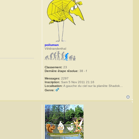
poiluman
Vétéranderthal
Classement:
23
Dernière étape résolue:
38 - f
Messages:
2297
Inscription:
Sam 5 Nov 2011 21:16
Localisation:
A gauche du ciel sur la planète Shadok…
Genre: