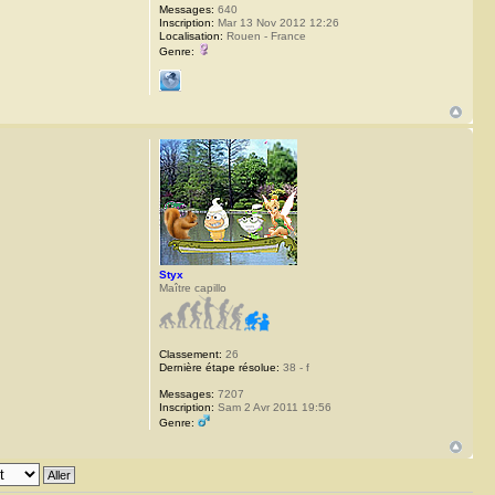
Messages:
640
Inscription:
Mar 13 Nov 2012 12:26
Localisation:
Rouen - France
Genre:
Styx
Maître capillo
Classement:
26
Dernière étape résolue:
38 - f
Messages:
7207
Inscription:
Sam 2 Avr 2011 19:56
Genre: