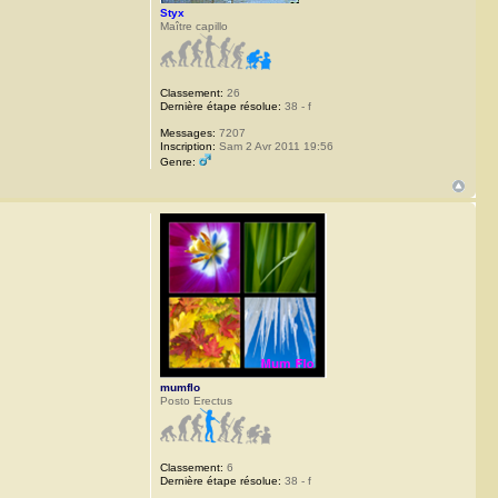
Styx
Maître capillo
Classement:
26
Dernière étape résolue:
38 - f
Messages:
7207
Inscription:
Sam 2 Avr 2011 19:56
Genre:
mumflo
Posto Erectus
Classement:
6
Dernière étape résolue:
38 - f