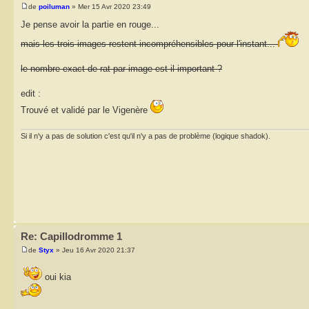
de
poiluman
» Mer 15 Avr 2020 23:49
Je pense avoir la partie en rouge...
mais les trois images restent incompréhensibles pour l'instant...
le nombre exact de rat par image est-il important ?
edit :
Trouvé et validé par le Vigenère
Si il n'y a pas de solution c'est qu'il n'y a pas de problème (logique shadok).
Re: Capillodromme 1
de
Styx
» Jeu 16 Avr 2020 21:37
oui kia