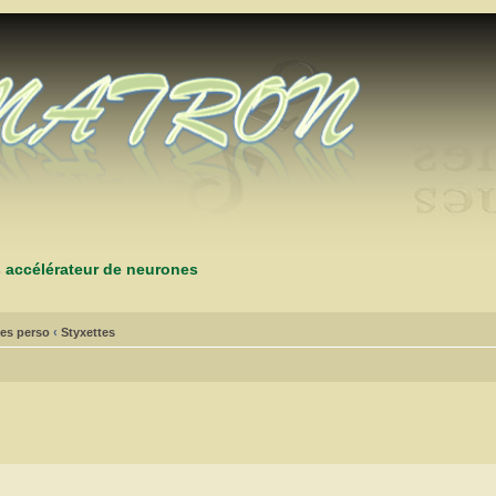
s accélérateur de neurones
es perso
‹
Styxettes