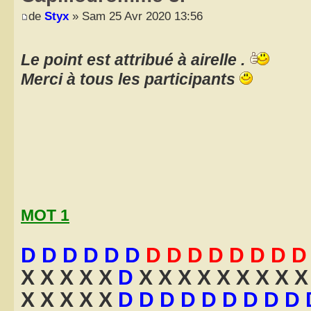
de
Styx
» Sam 25 Avr 2020 13:56
Le point est attribué à airelle .
Merci à tous les participants
MOT 1
D D D D D D
D D D D D D D D
X X X X X
D
X X X X X X X X X 
X X X X X
D D D D D D D D D 