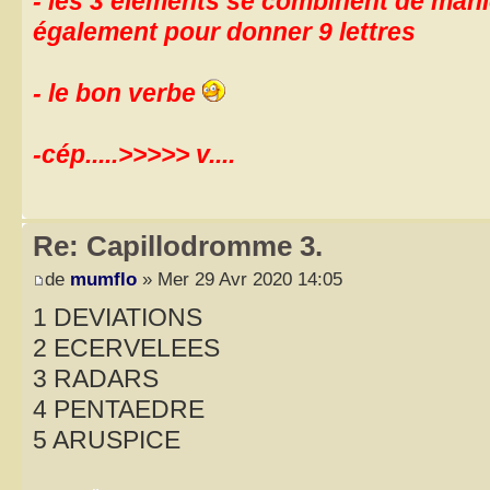
- les 3 éléments se combinent de man
également pour donner 9 lettres
- le bon verbe
-cép.....>>>>> v....
Re: Capillodromme 3.
de
mumflo
» Mer 29 Avr 2020 14:05
1 DEVIATIONS
2 ECERVELEES
3 RADARS
4 PENTAEDRE
5 ARUSPICE