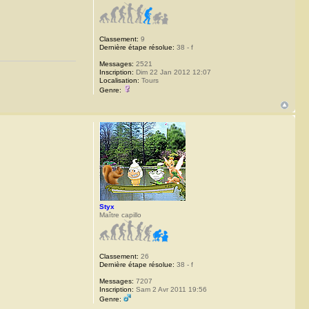
Classement:
9
Dernière étape résolue:
38 - f
Messages:
2521
Inscription:
Dim 22 Jan 2012 12:07
Localisation:
Tours
Genre:
Styx
Maître capillo
Classement:
26
Dernière étape résolue:
38 - f
Messages:
7207
Inscription:
Sam 2 Avr 2011 19:56
Genre: