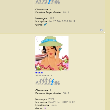
Classement:
4
Dernière étape résolue:
38 - f
Messages:
1165
Inscription:
Jeu 25 Déc 2014 16:12
Genre:
ulukai
Vétéranderthal
Classement:
9
Dernière étape résolue:
38 - f
Messages:
2521
Inscription:
Dim 22 Jan 2012 12:07
Localisation:
Tours
Genre: