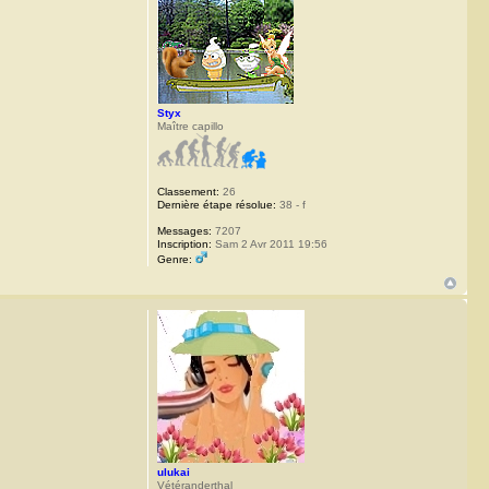
Styx
Maître capillo
Classement:
26
Dernière étape résolue:
38 - f
Messages:
7207
Inscription:
Sam 2 Avr 2011 19:56
Genre:
ulukai
Vétéranderthal