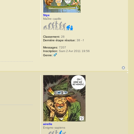
Styx
Maître capillo
Classement:
26
Dernière étape résolue:
38 - f
Messages:
7207
Inscription:
Sam 2 Avr 2011 19:56
Genre:
airelle
Enigmo sapiens