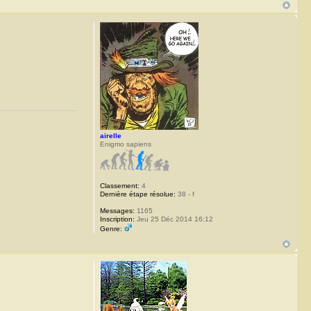
airelle
Enigmo sapiens
Classement:
4
Dernière étape résolue:
38 - f
Messages:
1165
Inscription:
Jeu 25 Déc 2014 16:12
Genre: