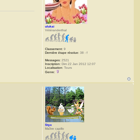
ulukai
Vétéranderthal
Classement:
9
Dernière étape résolue:
38 - f
Messages:
2521
Inscription:
Dim 22 Jan 2012 12:07
Localisation:
Tours
Genre:
Styx
Maître capillo