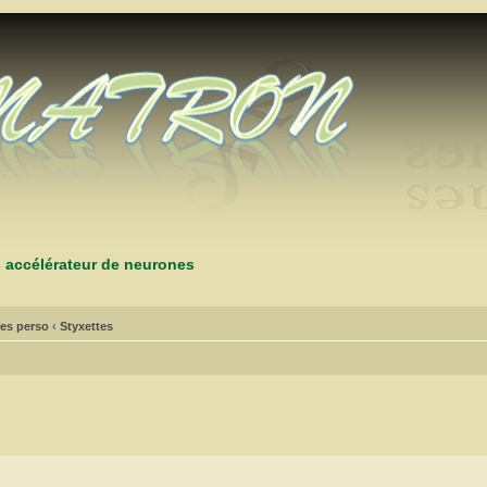
s accélérateur de neurones
es perso
‹
Styxettes