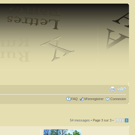
FAQ
M’enregistrer
Connexion
54 messages •
Page
3
sur
3
•
1
2
3