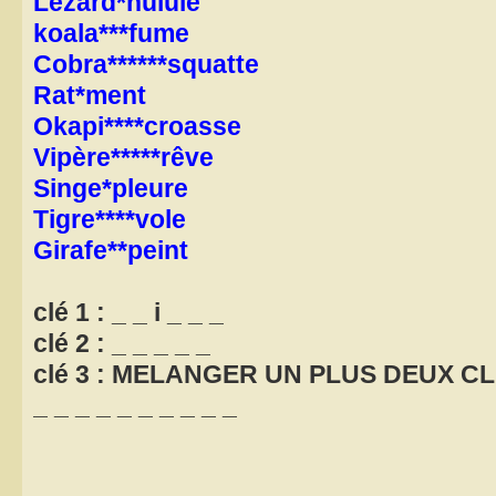
Lézard*hulule
koala***fume
Cobra******squatte
Rat*ment
Okapi****croasse
Vipère*****rêve
Singe*pleure
Tigre****vole
Girafe**peint
clé 1 : _ _ i _ _ _
clé 2 : _ _ _ _ _
clé 3 : MELANGER UN PLUS DEUX CL
_ _ _ _ _ _ _ _ _ _