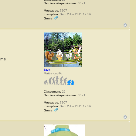
Dernière étape résolue:
38 - f
Messages:
7207
Inscription:
Sam 2 Avr 2011 19:56
Genre:
hème
Styx
Maître capillo
Classement:
26
Dernière étape résolue:
38 - f
Messages:
7207
Inscription:
Sam 2 Avr 2011 19:56
Genre: