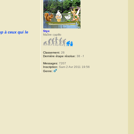
Styx
mp à ceux qui le
Maître capillo
Classement:
26
Dernière étape résolue:
38 - f
Messages:
7207
Inscription:
Sam 2 Avr 2011 19:56
Genre: