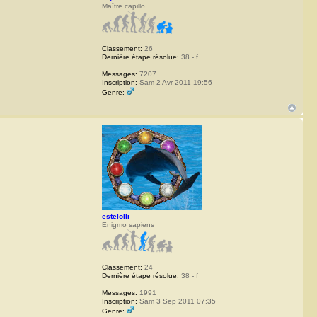
Maître capillo
Classement:
26
Dernière étape résolue:
38 - f
Messages:
7207
Inscription:
Sam 2 Avr 2011 19:56
Genre:
estelolli
Enigmo sapiens
Classement:
24
Dernière étape résolue:
38 - f
Messages:
1991
Inscription:
Sam 3 Sep 2011 07:35
Genre: