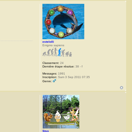
estelolli
Enigmo sapiens
Classement:
24
Dernière étape résolue:
38 - f
Messages:
1991
Inscription:
Sam 3 Sep 2011 07:35
Genre:
Styx