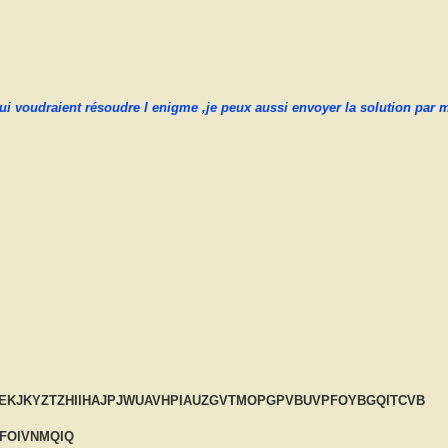
 qui voudraient résoudre l enigme ,je peux aussi envoyer la solution par 
YOAEKJKYZTZHIIHAJPJWUAVHPIAUZGVTMOPGPVBUVPFOYBGQITCVB
YFOIVNMQIQ