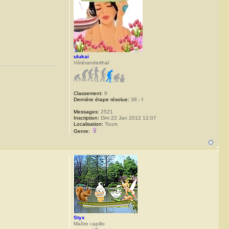
ulukai
Vétéranderthal
Classement:
9
Dernière étape résolue:
38 - f
Messages:
2521
Inscription:
Dim 22 Jan 2012 12:07
Localisation:
Tours
Genre:
Styx
Maître capillo