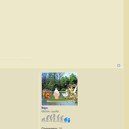
Styx
Maître capillo
Classement:
26