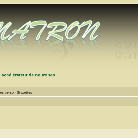
s accélérateur de neurones
es perso
‹
Styxettes