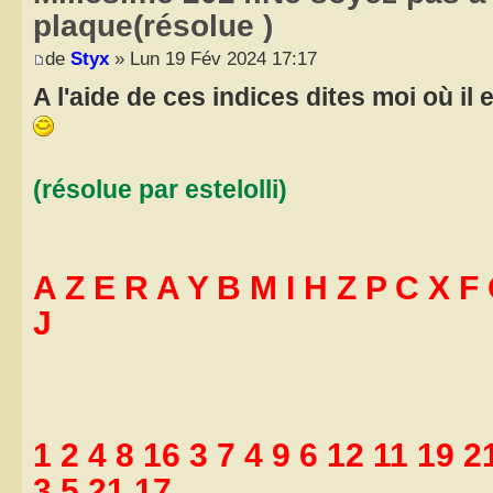
plaque(résolue )
de
Styx
» Lun 19 Fév 2024 17:17
A l'aide de ces indices dites moi où il es
(résolue par estelolli)
A Z E R A Y B M I H Z P C X F
J
1 2 4 8 16 3 7 4 9 6 12 11 19 2
3 5 21 17