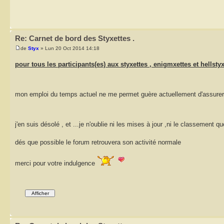
Re: Carnet de bord des Styxettes .
de
Styx
» Lun 20 Oct 2014 14:18
pour tous les participants(es) aux styxettes , enigmxettes et hellsty
mon emploi du temps actuel ne me permet guère actuellement d'assurer
j'en suis désolé , et ...je n'oublie ni les mises à jour ,ni le classement qu
dés que possible le forum retrouvera son activité normale
merci pour votre indulgence