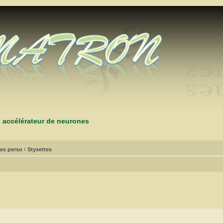
s accélérateur de neurones
es perso
‹
Styxettes