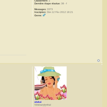
Classement:
2
Dernière étape résolue:
38 - f
Messages:
3373
Inscription:
Dim 12 Fév 2012 18:21
Genre:
ulukai
Vétéranderthal