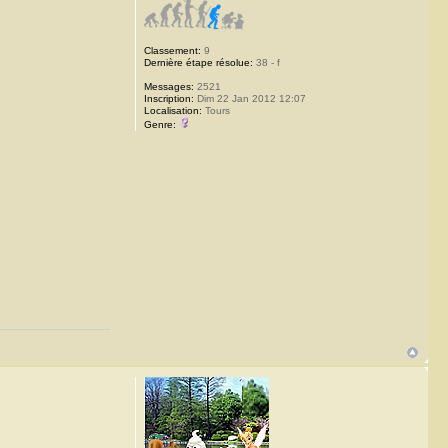
Classement:
9
Dernière étape résolue:
38 - f
Messages:
2521
Inscription:
Dim 22 Jan 2012 12:07
Localisation:
Tours
Genre: