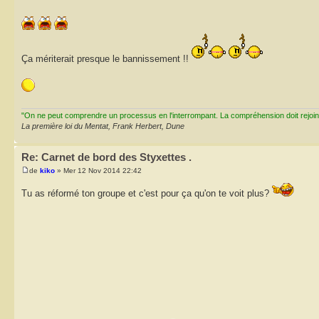
Ça mériterait presque le bannissement !!
"On ne peut comprendre un processus en l'interrompant. La compréhension doit rejoi
La première loi du Mentat, Frank Herbert, Dune
Re: Carnet de bord des Styxettes .
de
kiko
» Mer 12 Nov 2014 22:42
Tu as réformé ton groupe et c'est pour ça qu'on te voit plus?