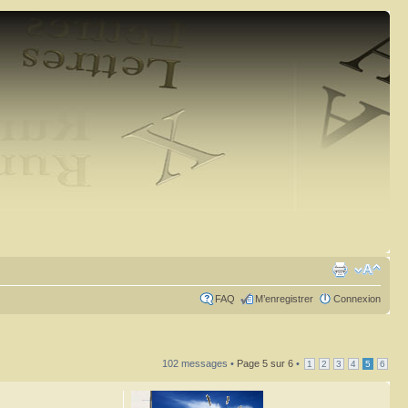
FAQ
M’enregistrer
Connexion
102 messages •
Page
5
sur
6
•
1
2
3
4
5
6