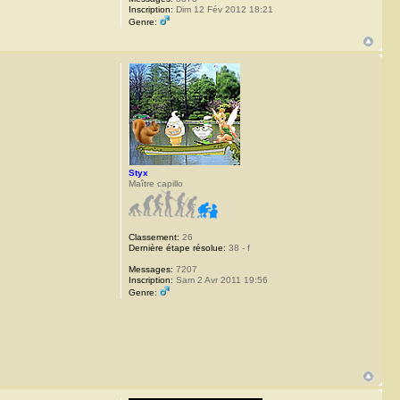
Inscription:
Dim 12 Fév 2012 18:21
Genre:
Styx
Maître capillo
Classement:
26
Dernière étape résolue:
38 - f
Messages:
7207
Inscription:
Sam 2 Avr 2011 19:56
Genre: