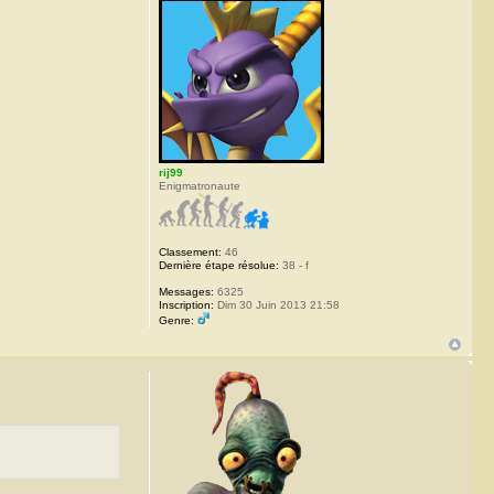
rij99
Enigmatronaute
Classement:
46
Dernière étape résolue:
38 - f
Messages:
6325
Inscription:
Dim 30 Juin 2013 21:58
Genre: