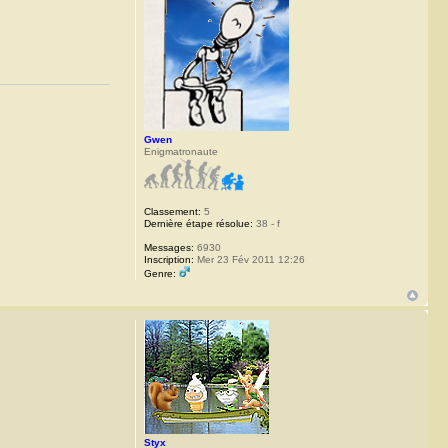
Gwen
Enigmatronaute
Classement:
5
Dernière étape résolue:
38 - f
Messages:
6930
Inscription:
Mer 23 Fév 2011 12:26
Genre:
Styx