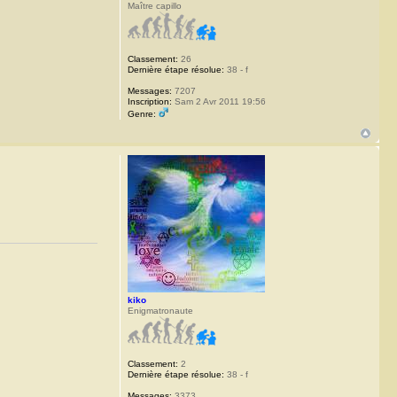
Maître capillo
Classement:
26
Dernière étape résolue:
38 - f
Messages:
7207
Inscription:
Sam 2 Avr 2011 19:56
Genre:
kiko
Enigmatronaute
Classement:
2
Dernière étape résolue:
38 - f
Messages:
3373