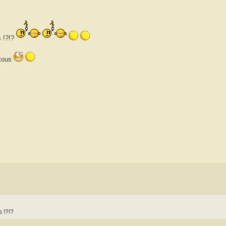
s !?!?
 tous
 !?!?