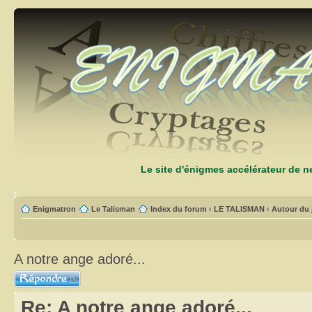
Le site d'énigmes accélérateur de 
Enigmatron
Le Talisman
Index du forum
‹
LE TALISMAN
‹
Autour du 
A notre ange adoré...
Répondre
Re: A notre ange adoré...