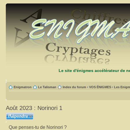
Le site d'énigmes accélérateur de 
Enigmatron
Le Talisman
Index du forum
‹
VOS ÉNIGMES
‹
Les Enigm
Août 2023 : Norinori 1
Répondre
Que penses-tu de Norinori ?