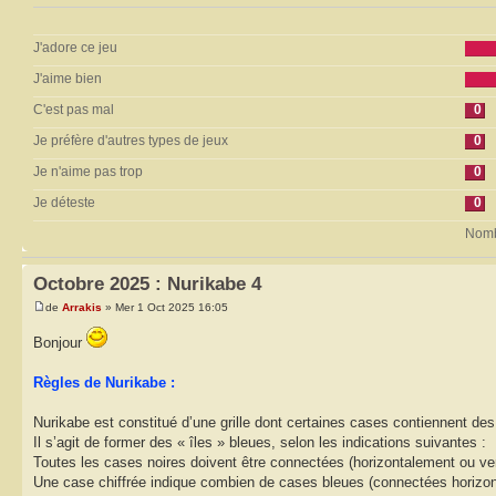
J'adore ce jeu
J'aime bien
C'est pas mal
0
Je préfère d'autres types de jeux
0
Je n'aime pas trop
0
Je déteste
0
Nombr
Octobre 2025 : Nurikabe 4
de
Arrakis
» Mer 1 Oct 2025 16:05
Bonjour
Règles de Nurikabe :
Nurikabe est constitué d’une grille dont certaines cases contiennent des 
Il s’agit de former des « îles » bleues, selon les indications suivantes :
Toutes les cases noires doivent être connectées (horizontalement ou ver
Une case chiffrée indique combien de cases bleues (connectées horizontal