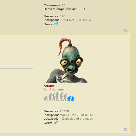
Classement:
30
Dernière étape résolue:
38 - f
Messages:
516
Inscription:
Lun 3 Oct 2011 18:14
Genre:
Arrakis
Administrateur
Messages:
18228
Inscription:
Mar 21 Déc 2010 00:13
Localisation:
Dark side of the moon
Genre: