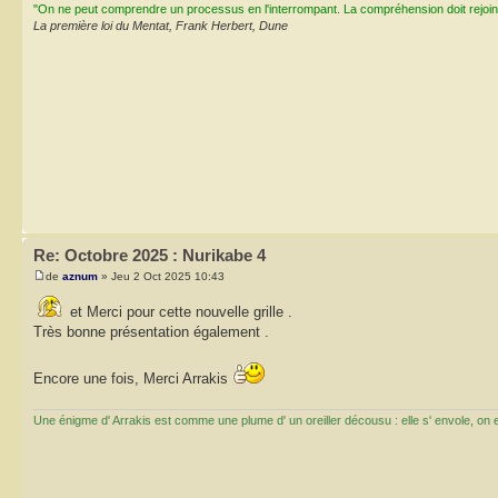
"On ne peut comprendre un processus en l'interrompant. La compréhension doit rejoi
La première loi du Mentat, Frank Herbert, Dune
Re: Octobre 2025 : Nurikabe 4
de
aznum
» Jeu 2 Oct 2025 10:43
et Merci pour cette nouvelle grille .
Très bonne présentation également .
Encore une fois, Merci Arrakis
Une énigme d' Arrakis est comme une plume d' un oreiller décousu : elle s' envole, on ess