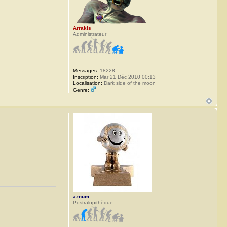
Arrakis
Administrateur
Messages:
18228
Inscription:
Mar 21 Déc 2010 00:13
Localisation:
Dark side of the moon
Genre:
aznum
Postralopithèque