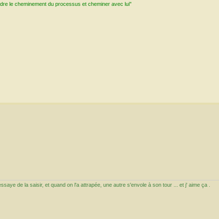
ndre le cheminement du processus et cheminer avec lui"
aye de la saisir, et quand on l'a attrapée, une autre s'envole à son tour ... et j' aime ça .