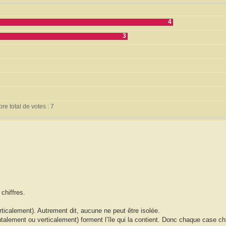
4
3
e total de votes : 7
chiffres.
ticalement). Autrement dit, aucune ne peut être isolée.
ement ou verticalement) forment l’île qui la contient. Donc chaque case chiff