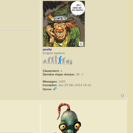
airelle
Enigmo sapiens
Classement:
4
Dernière étape résolue:
38 - f
Messages:
1165
Inscription:
Jeu 25 Déc 2014 16:12
Genre: