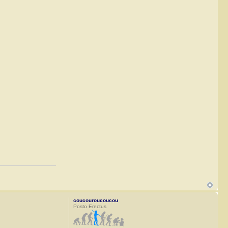
coucouroucoucou
Posto Erectus