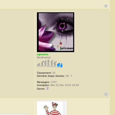
eglantine
Modératrice
Classement:
32
Dernière étape résolue:
38 - f
Messages:
1797
Inscription:
Mer 22 Déc 2010 18:59
Genre: