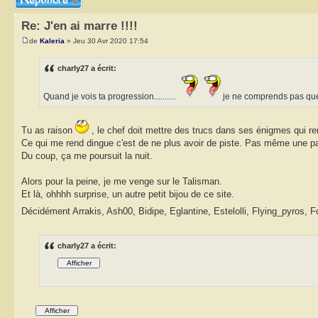
Re: J'en ai marre !!!!
de
Kaleria
» Jeu 30 Avr 2020 17:54
charly27 a écrit:
Quand je vois ta progression..........
je ne comprends pas que 
Tu as raison
, le chef doit mettre des trucs dans ses énigmes qui re
Ce qui me rend dingue c'est de ne plus avoir de piste. Pas même une pau
Du coup, ça me poursuit la nuit.
Alors pour la peine, je me venge sur le Talisman.
Et là, ohhhh surprise, un autre petit bijou de ce site.
Décidément Arrakis, Ash00, Bidipe, Eglantine, Estelolli, Flying_pyros, 
charly27 a écrit: