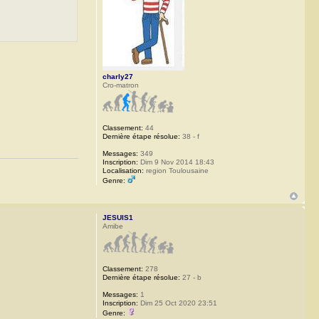
charly27
Cro-matron
Classement:
44
Dernière étape résolue:
38 - f
Messages:
349
Inscription:
Dim 9 Nov 2014 18:43
Localisation:
region Toulousaine
Genre:
JESUIS1
Amibe
Classement:
278
Dernière étape résolue:
27 - b
Messages:
1
Inscription:
Dim 25 Oct 2020 23:51
Genre: