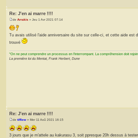
Re: J'en ai marre !!!!
de
Arrakis
» Jeu 1 Avr 2021 07:14
Tu avais utilisé l'aide anniversaire du site sur celle-ci, et cette aide es
trouvé
"On ne peut comprendre un processus en l'interrompant. La compréhension doit rejoi
La première loi du Mentat, Frank Herbert, Dune
Re: J'en ai marre !!!!
de
tiffiew
» Mer 11 Aoû 2021 16:15
3 jours que je m'attele au kakurasu 3, soit ppresque 20h dessus à tester 