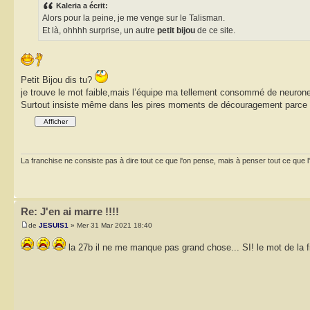
Kaleria a écrit:
Alors pour la peine, je me venge sur le Talisman.
Et là, ohhhh surprise, un autre
petit bijou
de ce site.
Petit Bijou dis tu?
je trouve le mot faible,mais l’équipe ma tellement consommé de neurone
Surtout insiste même dans les pires moments de découragement parce que 
La franchise ne consiste pas à dire tout ce que l'on pense, mais à penser tout ce que l'on dit.
Re: J'en ai marre !!!!
de
JESUIS1
» Mer 31 Mar 2021 18:40
la 27b il ne me manque pas grand chose... SI! le mot de la 