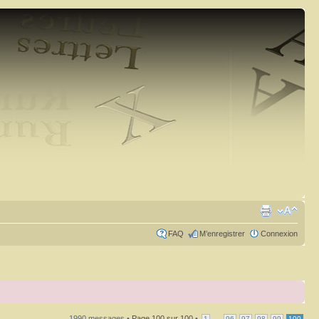
FAQ
M’enregistrer
Connexion
1990 messages •
Page
100
sur
100
•
...
1
96
97
98
99
100