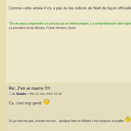
Comme cette année il n'y a pas eu les indices de Noël de façon officiel
"On ne peut comprendre un processus en l'interrompant. La compréhension doit rejoi
La première loi du Mentat, Frank Herbert, Dune
Re: J'en ai marre !!!!
de
Daddie
» Mer 22 Jan 2025 10:28
Ca, c'est trop gentil
Si ça marche pas, essaie encore... quoique faire et défaire c'est toujours travailler