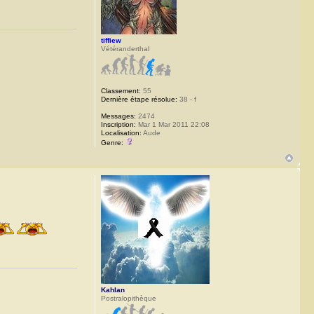
tiffiew
Vétéranderthal
Classement:
55
Dernière étape résolue:
38 - f
Messages:
2474
Inscription:
Mar 1 Mar 2011 22:08
Localisation:
Aude
Genre:
Kahlan
Postralopithèque