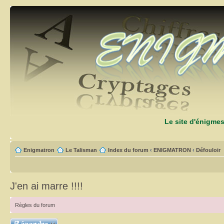
Le site d'énigme
Enigmatron
Le Talisman
Index du forum
‹
ENIGMATRON
‹
Défouloir
J'en ai marre !!!!
Règles du forum
Répondre