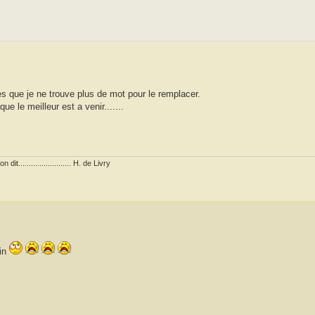
s que je ne trouve plus de mot pour le remplacer.
le meilleur est a venir.......
........................ H. de Livry
fin