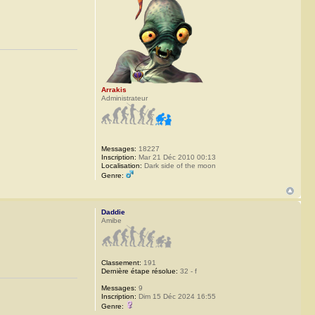
Arrakis
Administrateur
Messages:
18227
Inscription:
Mar 21 Déc 2010 00:13
Localisation:
Dark side of the moon
Genre:
Daddie
Amibe
Classement:
191
Dernière étape résolue:
32 - f
Messages:
9
Inscription:
Dim 15 Déc 2024 16:55
Genre: