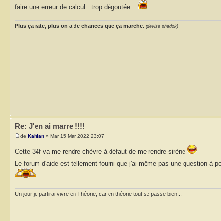
faire une erreur de calcul : trop dégoutée...
Plus ça rate, plus on a de chances que ça marche.
(devise shadok)
Re: J'en ai marre !!!!
de
Kahlan
» Mar 15 Mar 2022 23:07
Cette 34f va me rendre chèvre à défaut de me rendre sirène
Le forum d'aide est tellement fourni que j'ai même pas une question à p
Un jour je partirai vivre en Théorie, car en théorie tout se passe bien...