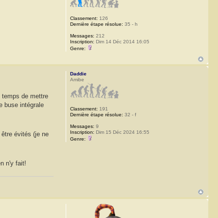
Classement:
126
Dernière étape résolue:
35 - h
Messages:
212
Inscription:
Dim 14 Déc 2014 16:05
Genre:
Daddie
Amibe
le temps de mettre
e buse intégrale
Classement:
191
Dernière étape résolue:
32 - f
Messages:
9
Inscription:
Dim 15 Déc 2024 16:55
être évités (je ne
Genre:
 n'y fait!