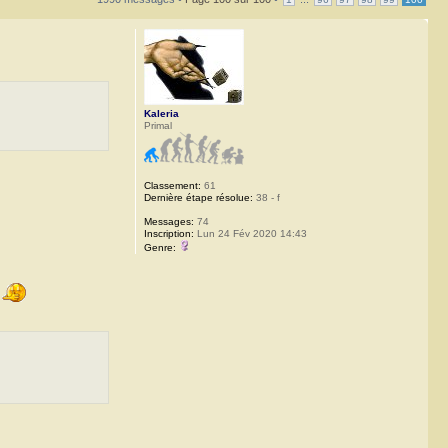
Kaleria
Primal
Classement:
61
Dernière étape résolue:
38 - f
Messages:
74
Inscription:
Lun 24 Fév 2020 14:43
Genre: