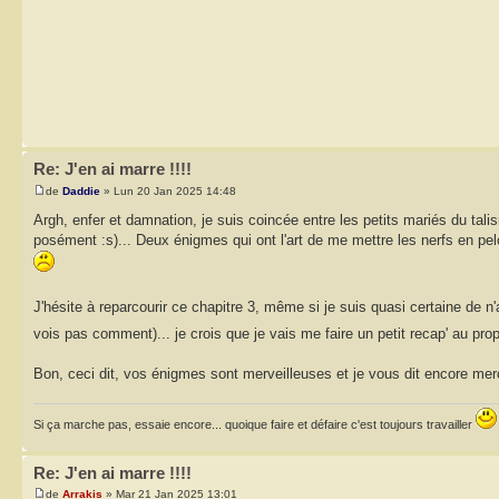
Re: J'en ai marre !!!!
de
Daddie
» Lun 20 Jan 2025 14:48
Argh, enfer et damnation, je suis coincée entre les petits mariés du talis
posément :s)... Deux énigmes qui ont l'art de me mettre les nerfs en pelo
J'hésite à reparcourir ce chapitre 3, même si je suis quasi certaine de n'
vois pas comment)... je crois que je vais me faire un petit recap' au prop
Bon, ceci dit, vos énigmes sont merveilleuses et je vous dit encore merci d
Si ça marche pas, essaie encore... quoique faire et défaire c'est toujours travailler
Re: J'en ai marre !!!!
de
Arrakis
» Mar 21 Jan 2025 13:01