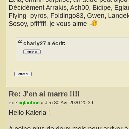
Décidément Arrakis, Ash00, Bidipe, Eglant
Flying_pyros, Foldingo83, Gwen, Langel
Sosoy, pfffffff, je vous aime
charly27 a écrit:
Re: J'en ai marre !!!!
de
eglantine
» Jeu 30 Avr 2020 20:39
Hello Kaleria !
A peine plus de deux mois pour arriver 