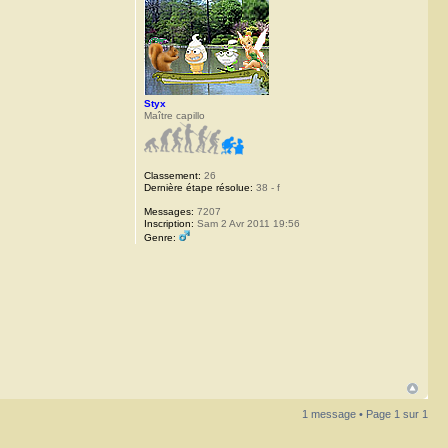
Styx
Maître capillo
Classement:
26
Dernière étape résolue:
38 - f
Messages:
7207
Inscription:
Sam 2 Avr 2011 19:56
Genre:
1 message • Page
1
sur
1