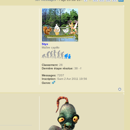
Styx
Maître capillo
Classement:
26
Dernière étape résolue:
38 - f
Messages:
7207
Inscription:
Sam 2 Avr 2011 19:56
Genre: