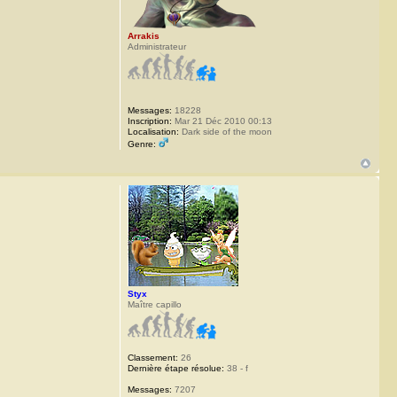
Arrakis
Administrateur
Messages:
18228
Inscription:
Mar 21 Déc 2010 00:13
Localisation:
Dark side of the moon
Genre:
Styx
Maître capillo
Classement:
26
Dernière étape résolue:
38 - f
Messages:
7207