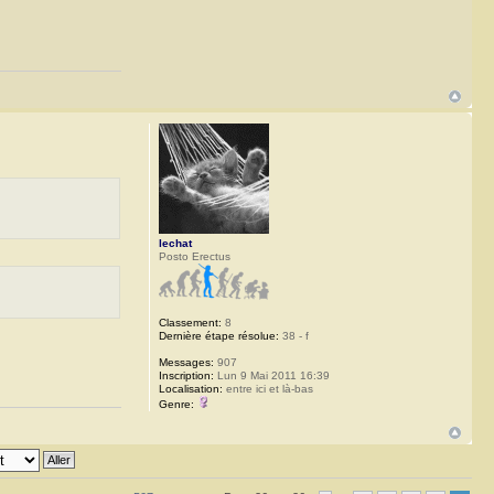
lechat
Posto Erectus
Classement:
8
Dernière étape résolue:
38 - f
Messages:
907
Inscription:
Lun 9 Mai 2011 16:39
Localisation:
entre ici et là-bas
Genre: