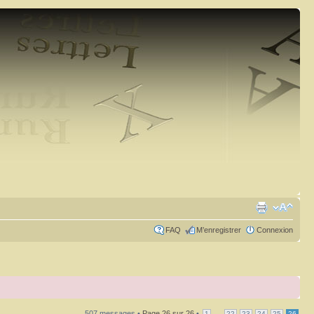
FAQ
M’enregistrer
Connexion
507 messages •
Page
26
sur
26
•
...
1
22
23
24
25
26