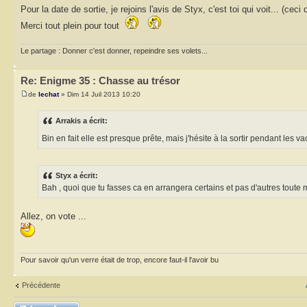
Pour la date de sortie, je rejoins l'avis de Styx, c'est toi qui voit... (ceci
Merci tout plein pour tout
Le partage : Donner c'est donner, repeindre ses volets...
Re: Enigme 35 : Chasse au trésor
de
lechat
» Dim 14 Juil 2013 10:20
Arrakis a écrit:
Bin en fait elle est presque prête, mais j'hésite à la sortir pendant les 
Styx a écrit:
Bah , quoi que tu fasses ca en arrangera certains et pas d'autres toute 
Allez, on vote ...
Pour savoir qu'un verre était de trop, encore faut-il l'avoir bu
Précédente
Répondre