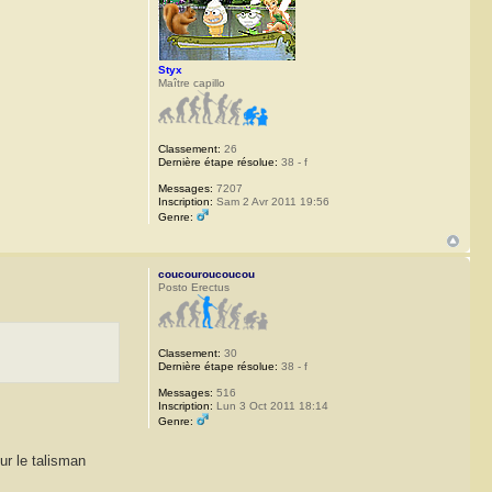
Styx
Maître capillo
Classement:
26
Dernière étape résolue:
38 - f
Messages:
7207
Inscription:
Sam 2 Avr 2011 19:56
Genre:
coucouroucoucou
Posto Erectus
Classement:
30
Dernière étape résolue:
38 - f
Messages:
516
Inscription:
Lun 3 Oct 2011 18:14
Genre:
ur le talisman