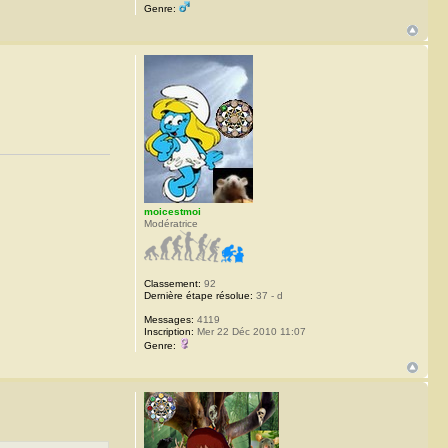
Genre:
moicestmoi
Modératrice
Classement:
92
Dernière étape résolue:
37 - d
Messages:
4119
Inscription:
Mer 22 Déc 2010 11:07
Genre: