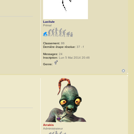
Lucilule
Primal
Classement:
86
Dernière étape résolue:
37 - f
Messages:
24
Inscription:
Lun 5 Mai 2014 20:46
Genre:
Arrakis
Administrateur