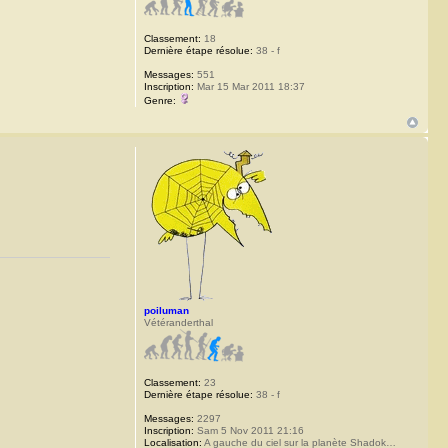
Classement:
18
Dernière étape résolue:
38 - f
Messages:
551
Inscription:
Mar 15 Mar 2011 18:37
Genre:
poiluman
Vétéranderthal
Classement:
23
Dernière étape résolue:
38 - f
Messages:
2297
Inscription:
Sam 5 Nov 2011 21:16
Localisation:
A gauche du ciel sur la planète Shadok…