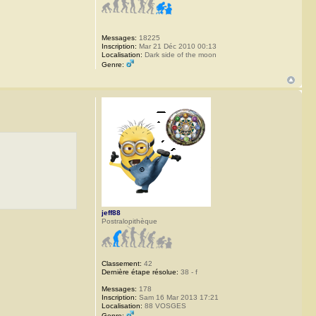
Messages:
18225
Inscription:
Mar 21 Déc 2010 00:13
Localisation:
Dark side of the moon
Genre:
jeff88
Postralopithèque
Classement:
42
Dernière étape résolue:
38 - f
Messages:
178
Inscription:
Sam 16 Mar 2013 17:21
Localisation:
88 VOSGES
Genre: