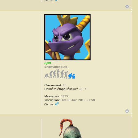
rij99
Enigmatronaute
Classement:
46
Dernière étape résolue:
38 - f
Messages:
6325
Inscription:
Dim 30 Juin 2013 21:58
Genre: