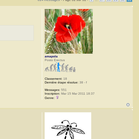
amapola
Posto Erectus
Classement:
18
Dernière étape résolue:
38 - f
Messages:
551
Inscription:
Mar 15 Mar 2011 18:37
Genre: