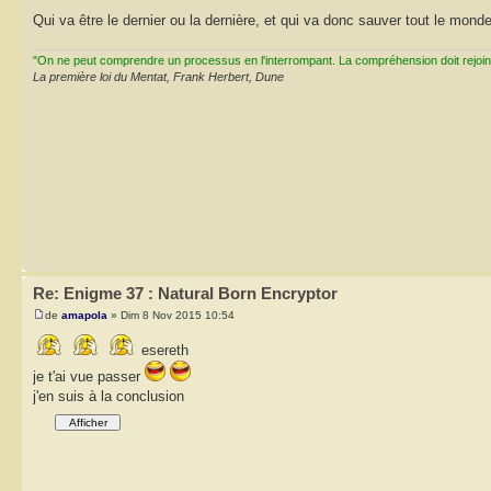
Qui va être le dernier ou la dernière, et qui va donc sauver tout le mond
"On ne peut comprendre un processus en l'interrompant. La compréhension doit rejoi
La première loi du Mentat, Frank Herbert, Dune
Re: Enigme 37 : Natural Born Encryptor
de
amapola
» Dim 8 Nov 2015 10:54
esereth
je t'ai vue passer
j'en suis à la conclusion