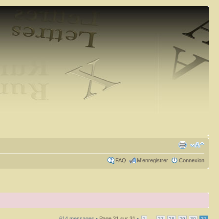
FAQ
M’enregistrer
Connexion
614 messages •
Page
31
sur
31
•
...
1
27
28
29
30
31