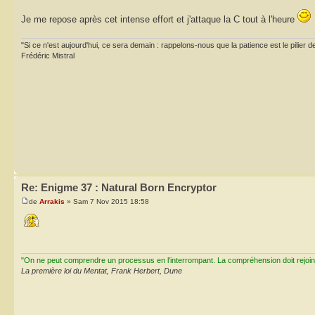
Je me repose après cet intense effort et j'attaque la C tout à l'heure
"Si ce n'est aujourd'hui, ce sera demain : rappelons-nous que la patience est le pilier d
Frédéric Mistral
Re: Enigme 37 : Natural Born Encryptor
de
Arrakis
» Sam 7 Nov 2015 18:58
"On ne peut comprendre un processus en l'interrompant. La compréhension doit rejoi
La première loi du Mentat, Frank Herbert, Dune