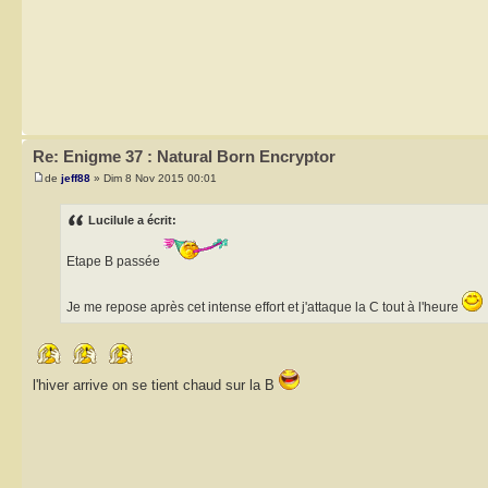
Re: Enigme 37 : Natural Born Encryptor
de
jeff88
» Dim 8 Nov 2015 00:01
Lucilule a écrit:
Etape B passée
Je me repose après cet intense effort et j'attaque la C tout à l'heure
l'hiver arrive on se tient chaud sur la B