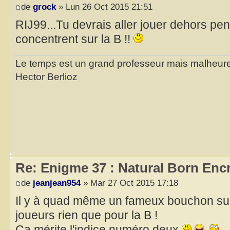
de
grock
» Lun 26 Oct 2015 21:51
RIJ99...Tu devrais aller jouer dehors pe
concentrent sur la B !!
Le temps est un grand professeur mais malheure
Hector Berlioz
Re: Enigme 37 : Natural Born Enc
de
jeanjean954
» Mar 27 Oct 2015 17:18
Il y à quad même un fameux bouchon sur 
joueurs rien que pour la B !
Ca mérite l'indice numéro deux