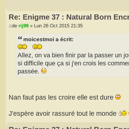
Re: Enigme 37 : Natural Born Enc
de
rij99
» Lun 26 Oct 2015 21:35
moicestmoi a écrit:
Allez, on va bien finir par la passer un j
si difficile que ça si j'en crois les comm
passée.
Nan faut pas les croire elle est dure
J'espère avoir rassuré tout le monde