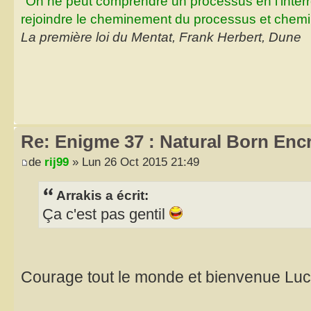
"On ne peut comprendre un processus en l'inter
rejoindre le cheminement du processus et chemin
La première loi du Mentat, Frank Herbert, Dune
Re: Enigme 37 : Natural Born Enc
de
rij99
» Lun 26 Oct 2015 21:49
Arrakis a écrit:
Ça c'est pas gentil
Courage tout le monde et bienvenue Luc