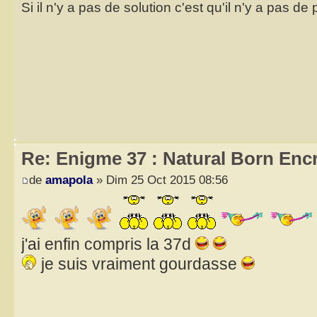
Si il n'y a pas de solution c'est qu'il n'y a pas d
Re: Enigme 37 : Natural Born Enc
de
amapola
» Dim 25 Oct 2015 08:56
j'ai enfin compris la 37d
je suis vraiment gourdasse