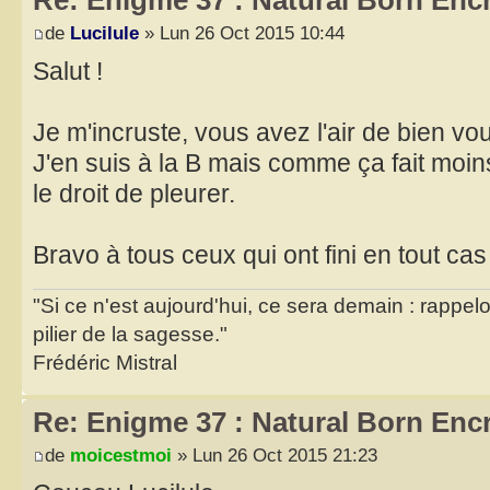
Re: Enigme 37 : Natural Born Enc
de
Lucilule
» Lun 26 Oct 2015 10:44
Salut !
Je m'incruste, vous avez l'air de bien v
J'en suis à la B mais comme ça fait moin
le droit de pleurer.
Bravo à tous ceux qui ont fini en tout cas 
"Si ce n'est aujourd'hui, ce sera demain : rappel
pilier de la sagesse."
Frédéric Mistral
Re: Enigme 37 : Natural Born Enc
de
moicestmoi
» Lun 26 Oct 2015 21:23