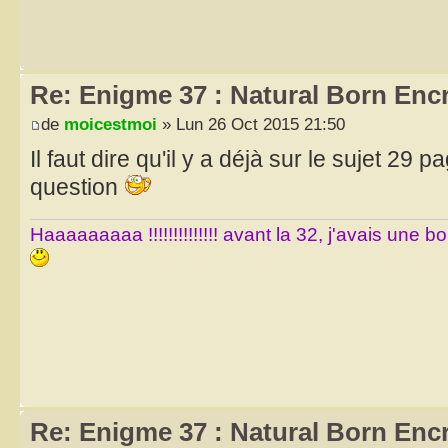
Re: Enigme 37 : Natural Born Enc
de
moicestmoi
» Lun 26 Oct 2015 21:50
Il faut dire qu'il y a déjà sur le sujet 29 
question
Haaaaaaaaa !!!!!!!!!!!!!! avant la 32, j'avais une 
Re: Enigme 37 : Natural Born Enc