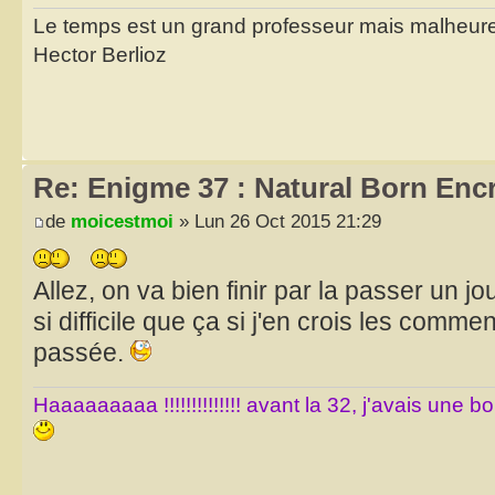
Le temps est un grand professeur mais malheure
Hector Berlioz
Re: Enigme 37 : Natural Born Enc
de
moicestmoi
» Lun 26 Oct 2015 21:29
Allez, on va bien finir par la passer un jo
si difficile que ça si j'en crois les comme
passée.
Haaaaaaaaa !!!!!!!!!!!!!! avant la 32, j'avais une 