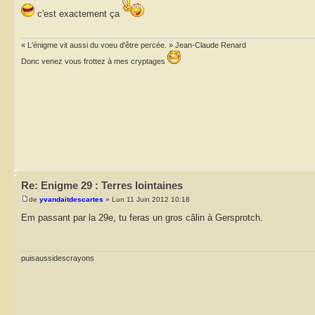
c'est exactement ça
« L'énigme vit aussi du voeu d'être percée. » Jean-Claude Renard
Donc venez vous frottez à mes cryptages
Re: Enigme 29 : Terres lointaines
de
yvandaitdescartes
» Lun 11 Juin 2012 10:18
Em passant par la 29e, tu feras un gros câlin à Gersprotch.
puisaussidescrayons