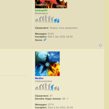
foldingo83
Modérateur
Classement:
Testeur, hors classement
Messages:
5142
Inscription:
Dim 2 Jan 2011 18:32
Genre:
Medihv
Vétéranderthal
Classement:
37
Dernière étape résolue:
38 - f
Messages:
2274
Inscription:
Sam 2 Avr 2011 16:20