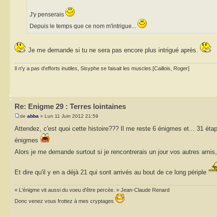
J'y penserais
Depuis le temps que ce nom m'intrigue...
Je me demande si tu ne sera pas encore plus intrigué après.
Il n'y a pas d'efforts inutiles, Sisyphe se faisait les muscles.[Caillois, Roger]
Re: Enigme 29 : Terres lointaines
de
abba
» Lun 11 Juin 2012 21:59
Attendez, c'est quoi cette histoire??? Il me reste 6 énigmes et... 31 ét
énigmes
Alors je me demande surtout si je rencontrerais un jour vos autres amis
Et dire qu'il y en a déjà 21 qui sont arrivés au bout de ce long périple
« L'énigme vit aussi du voeu d'être percée. » Jean-Claude Renard
Donc venez vous frottez à mes cryptages