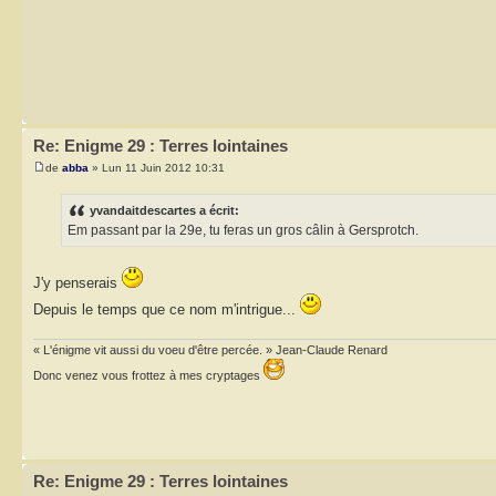
Re: Enigme 29 : Terres lointaines
de
abba
» Lun 11 Juin 2012 10:31
yvandaitdescartes a écrit:
Em passant par la 29e, tu feras un gros câlin à Gersprotch.
J'y penserais
Depuis le temps que ce nom m'intrigue...
« L'énigme vit aussi du voeu d'être percée. » Jean-Claude Renard
Donc venez vous frottez à mes cryptages
Re: Enigme 29 : Terres lointaines