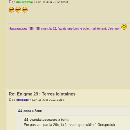
de
moicestmoi
» Lun 11 Juin 2012 10:34
Haaaaaaaaa !!!!!!!!!!!!!! avant la 32, j'avais une bonne ouie, maintenant, c'est non
Re: Enigme 29 : Terres lointaines
de
creideiki
» Lun 11 Juin 2012 21:57
abba a écrit:
yvandaitdescartes a écrit:
Em passant par la 29e, tu feras un gros câlin à Gersprotch.