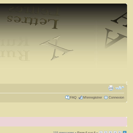
FAQ
M’enregistrer
Connexion
115 messages •
Page
6
sur
6
•
1
2
3
4
5
6