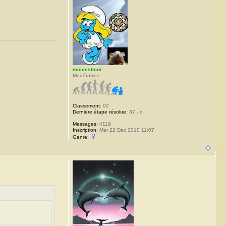
moicestmoi
Modératrice
Classement:
92
Dernière étape résolue:
37 - d
Messages:
4119
Inscription:
Mer 22 Déc 2010 11:07
Genre: