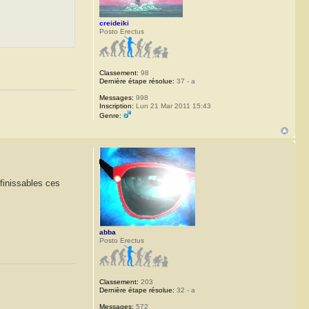
creideiki
Posto Erectus
Classement:
98
Dernière étape résolue:
37 - a
Messages:
998
Inscription:
Lun 21 Mar 2011 15:43
Genre:
nfinissables ces
abba
Posto Erectus
Classement:
203
Dernière étape résolue:
32 - a
Messages:
572