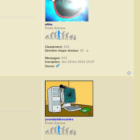
abba
Posto Erectus
Classement:
203
Dernière étape résolue:
32 - a
Messages:
572
Inscription:
Jeu 19 Avr 2012 15:57
Genre:
yvandaitdescartes
Posto Erectus