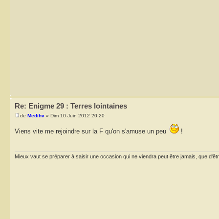
Re: Enigme 29 : Terres lointaines
de
Medihv
» Dim 10 Juin 2012 20:20
Viens vite me rejoindre sur la F qu'on s'amuse un peu
!
Mieux vaut se préparer à saisir une occasion qui ne viendra peut être jamais, que d'ê