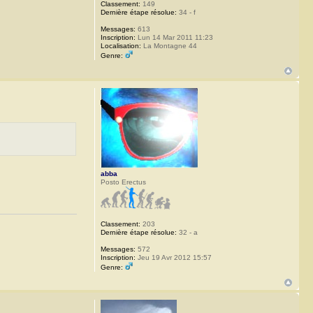
Classement:
149
Dernière étape résolue:
34 - f
Messages:
613
Inscription:
Lun 14 Mar 2011 11:23
Localisation:
La Montagne 44
Genre:
abba
Posto Erectus
Classement:
203
Dernière étape résolue:
32 - a
Messages:
572
Inscription:
Jeu 19 Avr 2012 15:57
Genre: