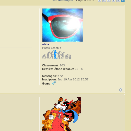
abba
Posto Erectus
Classement:
203
Dernière étape résolue:
32 - a
Messages:
572
Inscription:
Jeu 19 Avr 2012 15:57
Genre: