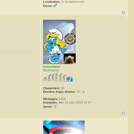
Localisation:
Ici et maintenant
Genre:
moicestmoi
Modératrice
Classement:
92
Dernière étape résolue:
37 - d
Messages:
4119
Inscription:
Mer 22 Déc 2010 11:07
Genre: