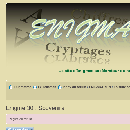
Le site d'énigmes accélérateur de 
Enigmatron
Le Talisman
Index du forum
‹
ENIGMATRON
‹
La suite arr
Enigme 30 : Souvenirs
Règles du forum
Répondre