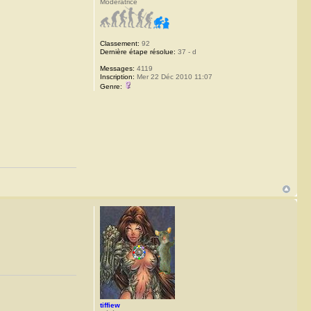
Modératrice
Classement:
92
Dernière étape résolue:
37 - d
Messages:
4119
Inscription:
Mer 22 Déc 2010 11:07
Genre:
tiffiew