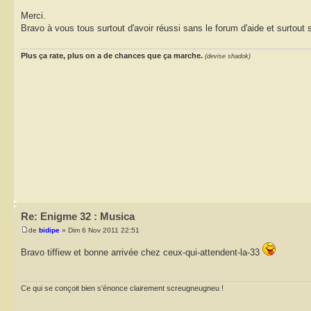
Merci.
Bravo à vous tous surtout d'avoir réussi sans le forum d'aide et surtout s
Plus ça rate, plus on a de chances que ça marche.
(devise shadok)
Re: Enigme 32 : Musica
de
bidipe
» Dim 6 Nov 2011 22:51
Bravo tiffiew et bonne arrivée chez ceux-qui-attendent-la-33
Ce qui se conçoit bien s'énonce clairement screugneugneu !