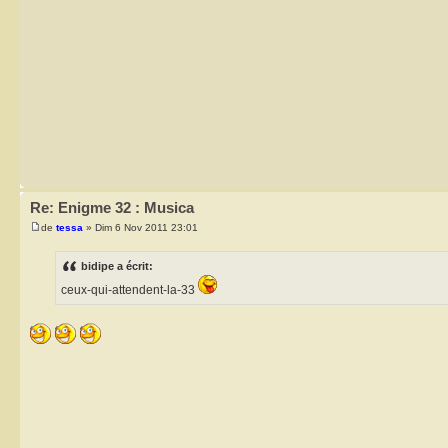
Re: Enigme 32 : Musica
de
tessa
» Dim 6 Nov 2011 23:01
bidipe a écrit:
ceux-qui-attendent-la-33