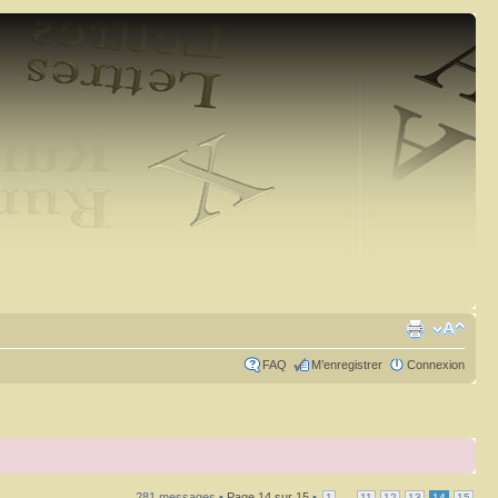
FAQ
M’enregistrer
Connexion
281 messages •
Page
14
sur
15
•
...
1
11
12
13
14
15