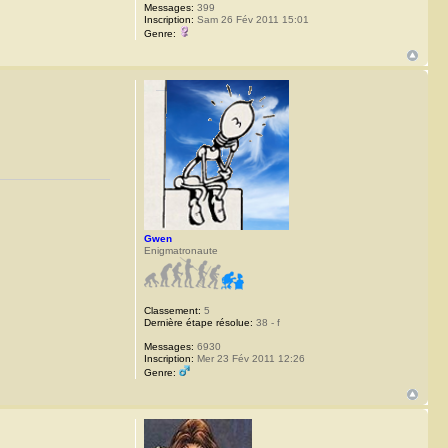
Messages:
399
Inscription:
Sam 26 Fév 2011 15:01
Genre:
Gwen
Enigmatronaute
Classement:
5
Dernière étape résolue:
38 - f
Messages:
6930
Inscription:
Mer 23 Fév 2011 12:26
Genre: