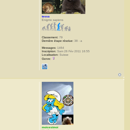
tessa
Enigmo sapiens
Classement:
79
Dernière étape résolue:
38 - a
Messages:
1464
Inscription:
Sam 26 Fév 2011 16:55
Localisation:
Suisse
Genre:
moicestmoi