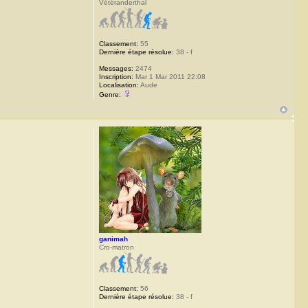
Vétéranderthal
Classement:
55
Dernière étape résolue:
38 - f
Messages:
2474
Inscription:
Mar 1 Mar 2011 22:08
Localisation:
Aude
Genre:
ganimah
Cro-matron
Classement:
56
Dernière étape résolue:
38 - f