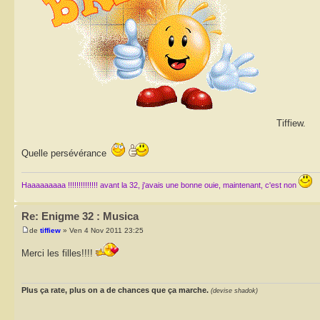
Tiffiew.
Quelle persévérance
Haaaaaaaaa !!!!!!!!!!!!!! avant la 32, j'avais une bonne ouie, maintenant, c'est non
Re: Enigme 32 : Musica
de
tiffiew
» Ven 4 Nov 2011 23:25
Merci les filles!!!!
Plus ça rate, plus on a de chances que ça marche.
(devise shadok)