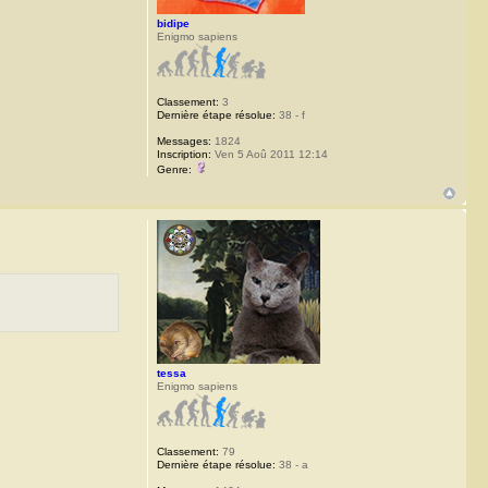
bidipe
Enigmo sapiens
Classement:
3
Dernière étape résolue:
38 - f
Messages:
1824
Inscription:
Ven 5 Aoû 2011 12:14
Genre:
tessa
Enigmo sapiens
Classement:
79
Dernière étape résolue:
38 - a