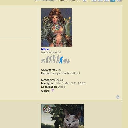
tiffiew
Vétéranderthal
Classement:
55
Dernière étape résolue:
38 - f
Messages:
2474
Inscription:
Mar 1 Mar 2011 22:08
Localisation:
Aude
Genre: