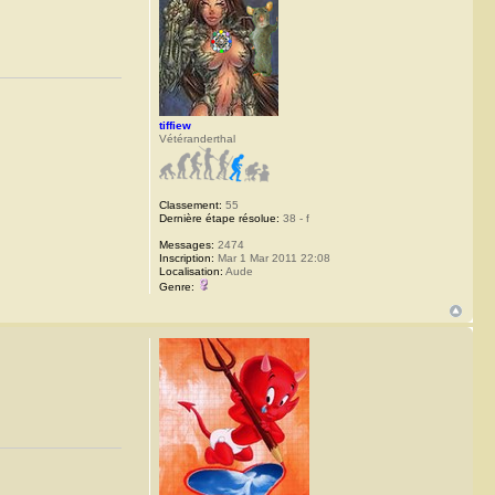
tiffiew
Vétéranderthal
Classement:
55
Dernière étape résolue:
38 - f
Messages:
2474
Inscription:
Mar 1 Mar 2011 22:08
Localisation:
Aude
Genre: