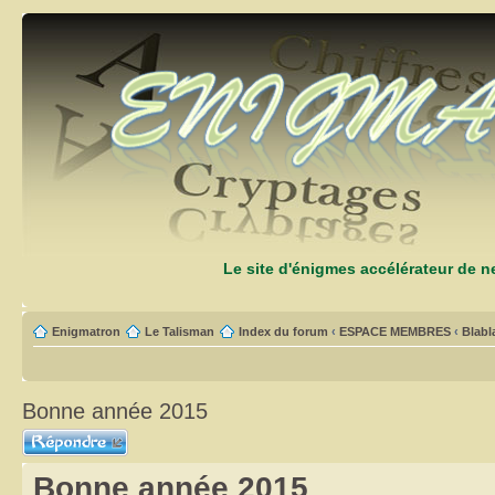
Le site d'énigmes accélérateur de 
Enigmatron
Le Talisman
Index du forum
‹
ESPACE MEMBRES
‹
Blabl
Bonne année 2015
Répondre
Bonne année 2015