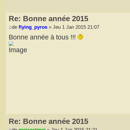
Re: Bonne année 2015
de
flying_pyros
» Jeu 1 Jan 2015 21:07
Bonne année à tous !!!
Re: Bonne année 2015
de
moicestmoi
» Jeu 1 Jan 2015 21:21