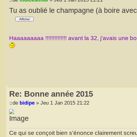
Tu as oublié le champagne (à boire ave
Haaaaaaaaa !!!!!!!!!!!!!! avant la 32, j'avais une 
Re: Bonne année 2015
de
bidipe
» Jeu 1 Jan 2015 21:22
Ce qui se conçoit bien s'énonce clairement scr