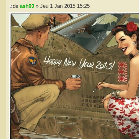
de
ash00
» Jeu 1 Jan 2015 15:25