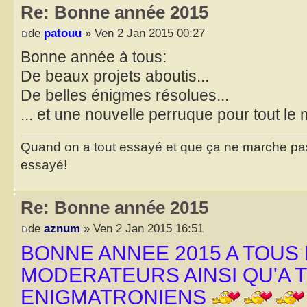
Re: Bonne année 2015
de
patouu
» Ven 2 Jan 2015 00:27
Bonne année à tous:
De beaux projets aboutis...
De belles énigmes résolues...
... et une nouvelle perruque pour tout l
Quand on a tout essayé et que ça ne marche pas..
essayé!
Re: Bonne année 2015
de
aznum
» Ven 2 Jan 2015 16:51
BONNE ANNEE 2015 A TOUS
MODERATEURS AINSI QU'A 
ENIGMATRONIENS