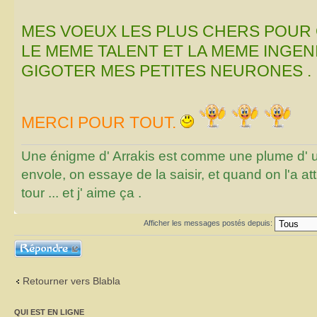
MES VOEUX LES PLUS CHERS POUR
LE MEME TALENT ET LA MEME INGEN
GIGOTER MES PETITES NEURONES .
MERCI POUR TOUT.
Une énigme d' Arrakis est comme une plume d' un 
envole, on essaye de la saisir, et quand on l'a a
tour ... et j' aime ça .
Afficher les messages postés depuis:
Répondre
Retourner vers Blabla
QUI EST EN LIGNE