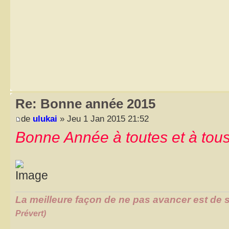
Re: Bonne année 2015
de
ulukai
» Jeu 1 Jan 2015 21:52
Bonne Année à toutes et à tou
La meilleure façon de ne pas avancer est de s
Prévert)