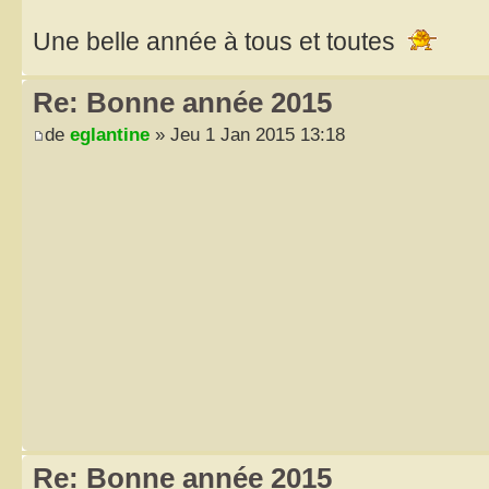
Une belle année à tous et toutes
Re: Bonne année 2015
de
eglantine
» Jeu 1 Jan 2015 13:18
Re: Bonne année 2015