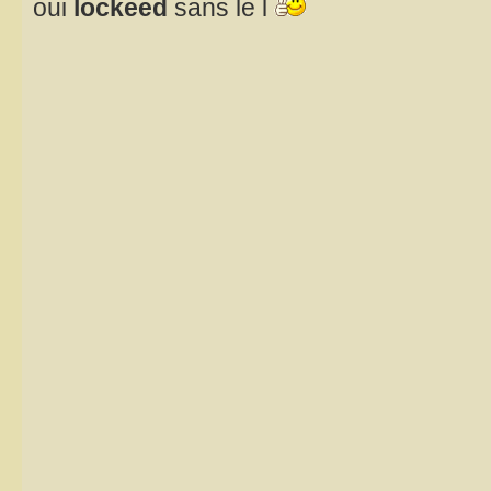
oui
lockeed
sans le l