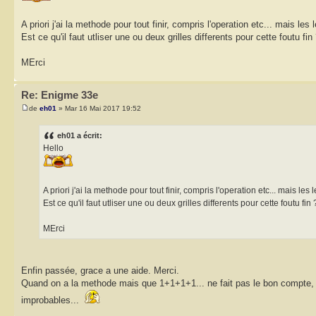
A priori j'ai la methode pour tout finir, compris l'operation etc... mais les
Est ce qu'il faut utliser une ou deux grilles differents pour cette foutu fin
MErci
Re: Enigme 33e
de
eh01
» Mar 16 Mai 2017 19:52
eh01 a écrit:
Hello
A priori j'ai la methode pour tout finir, compris l'operation etc... mais les 
Est ce qu'il faut utliser une ou deux grilles differents pour cette foutu fin 
MErci
Enfin passée, grace a une aide. Merci.
Quand on a la methode mais que 1+1+1+1... ne fait pas le bon compte, c
improbables...