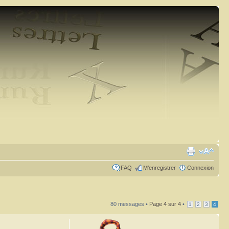
FAQ
M’enregistrer
Connexion
80 messages •
Page
4
sur
4
•
1
2
3
4