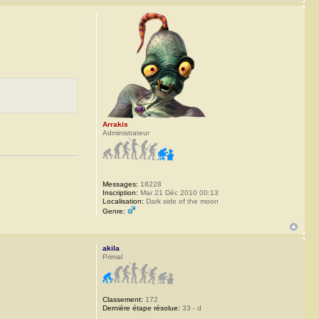
Arrakis
Administrateur
Messages:
18228
Inscription:
Mar 21 Déc 2010 00:13
Localisation:
Dark side of the moon
Genre:
akila
Primal
Classement:
172
Dernière étape résolue:
33 - d