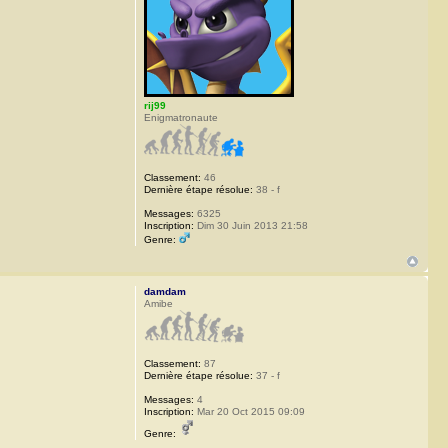
rij99
Enigmatronaute
Classement:
46
Dernière étape résolue:
38 - f
Messages:
6325
Inscription:
Dim 30 Juin 2013 21:58
Genre:
damdam
Amibe
Classement:
87
Dernière étape résolue:
37 - f
Messages:
4
Inscription:
Mar 20 Oct 2015 09:09
Genre: