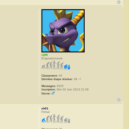
rij99
Enigmatronaute
Classement:
46
Dernière étape résolue:
38 - f
Messages:
6325
Inscription:
Dim 30 Juin 2013 21:58
Genre:
eh01
Primal