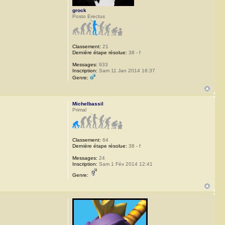
grock
Posto Erectus
Classement:
21
Dernière étape résolue:
38 - f
Messages:
933
Inscription:
Sam 11 Jan 2014 16:37
Genre:
Michelbassil
Primal
Classement:
64
Dernière étape résolue:
38 - f
Messages:
24
Inscription:
Sam 1 Fév 2014 12:41
Genre: