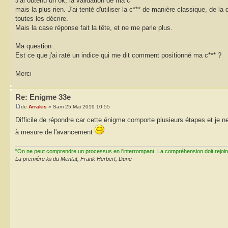
J'ai obtenu un ok, la validation de ma c***
mais la plus rien. J'ai tenté d'utiliser la c*** de manière classique, de la
toutes les décrire.
Mais la case réponse fait la tête, et ne me parle plus.
Ma question :
Est ce que j'ai raté un indice qui me dit comment positionné ma c*** ?
Merci
Re: Enigme 33e
de
Arrakis
» Sam 25 Mai 2019 10:55
Difficile de répondre car cette énigme comporte plusieurs étapes et je ne 
à mesure de l'avancement
"On ne peut comprendre un processus en l'interrompant. La compréhension doit rejoi
La première loi du Mentat, Frank Herbert, Dune