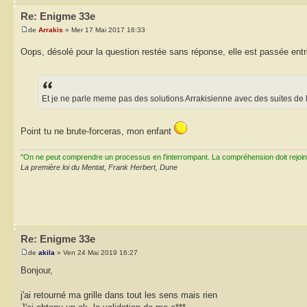
Re: Enigme 33e
de
Arrakis
» Mer 17 Mai 2017 16:33
Oops, désolé pour la question restée sans réponse, elle est passée ent
Et je ne parle meme pas des solutions Arrakisienne avec des suites de l
Point tu ne brute-forceras, mon enfant
"On ne peut comprendre un processus en l'interrompant. La compréhension doit rejoi
La première loi du Mentat, Frank Herbert, Dune
Re: Enigme 33e
de
akila
» Ven 24 Mai 2019 16:27
Bonjour,
j'ai retourné ma grille dans tout les sens mais rien