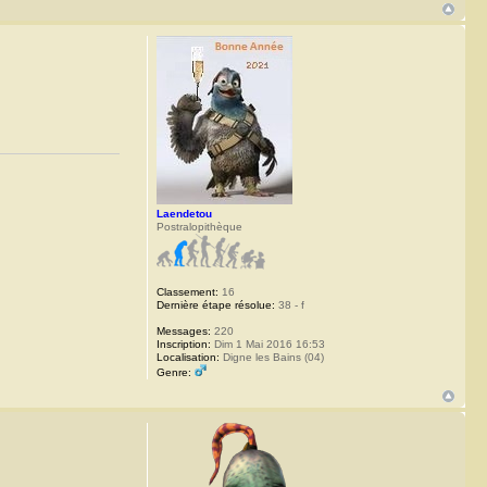
Laendetou
Postralopithèque
Classement:
16
Dernière étape résolue:
38 - f
Messages:
220
Inscription:
Dim 1 Mai 2016 16:53
Localisation:
Digne les Bains (04)
Genre: