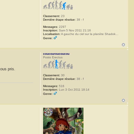
Classement:
23
Dernière étape résolue:
38 - f
Messages:
2297
Inscription:
Sam 5 Nov 2011 21:16
Localisation:
A gauche du ciel sur la planète Shadok…
Genre:
coucouroucoucou
Posto Erectus
tous pris.
Classement:
30
Dernière étape résolue:
38 - f
Messages:
516
Inscription:
Lun 3 Oct 2011 18:14
Genre: