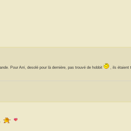
nde. Pour Arri, desolé pour là dernière, pas trouvé de hobbit
, ils étaient 
e