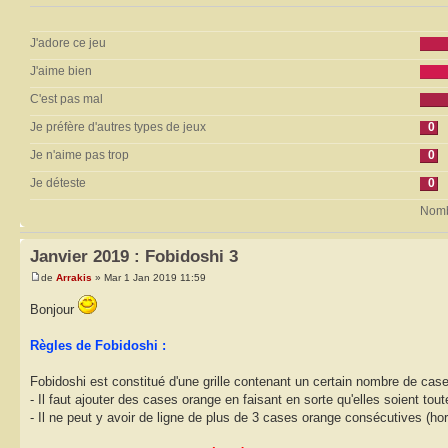
J'adore ce jeu
J'aime bien
C'est pas mal
Je préfère d'autres types de jeux
0
Je n'aime pas trop
0
Je déteste
0
Nombr
Janvier 2019 : Fobidoshi 3
de
Arrakis
» Mar 1 Jan 2019 11:59
Bonjour
Règles de Fobidoshi :
Fobidoshi est constitué d'une grille contenant un certain nombre de case
- Il faut ajouter des cases orange en faisant en sorte qu'elles soient to
- Il ne peut y avoir de ligne de plus de 3 cases orange consécutives (ho