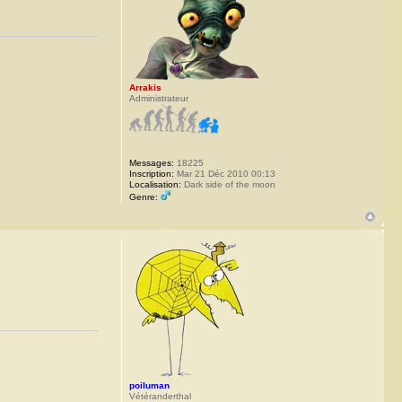
Arrakis
Administrateur
Messages:
18225
Inscription:
Mar 21 Déc 2010 00:13
Localisation:
Dark side of the moon
Genre:
poiluman
Vétéranderthal