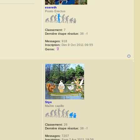
esereth
Posto Erectus
Classement:
7
Dernière étape résolue:
38 - f
Messages:
918
Inscription:
Dim 9 Oct 2011 09:55
Genre:
Styx
Maître capillo
Classement:
26
Dernière étape résolue:
38 - f
Messages:
7207
Inscription:
Sam 2 Avr 2011 19:56