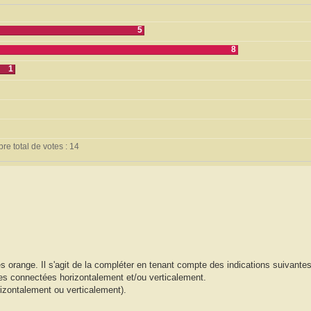
5
8
1
e total de votes : 14
s orange. Il s'agit de la compléter en tenant compte des indications suivantes
utes connectées horizontalement et/ou verticalement.
rizontalement ou verticalement).