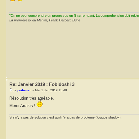
"On ne peut comprendre un processus en l'interrompant. La compréhension doit rejoi
La première loi du Mentat, Frank Herbert, Dune
Re: Janvier 2019 : Fobidoshi 3
de
poiluman
» Mar 1 Jan 2019 13:40
Résolution très agréable.
Merci Arrakis !
Si il n'y a pas de solution c'est qu'il n'y a pas de problème (logique shadok).