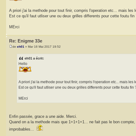
A priori j'ai la methode pour tout finir, compris l'operation etc... mais les
Est ce qu'il faut utliser une ou deux grilles differents pour cette foutu fin
MErci
Re: Enigme 33e
de
eh01
» Mar 16 Mai 2017 19:52
eh01 a écrit:
Hello
A priori j'ai la methode pour tout finir, compris l'operation etc... mais les 
Est ce qu'il faut utliser une ou deux grilles differents pour cette foutu fin 
MErci
Enfin passée, grace a une aide. Merci.
Quand on a la methode mais que 1+1+1+1... ne fait pas le bon compte, c
improbables...