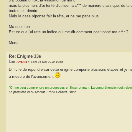
J'ai obtenu un ok, la validation de ma c***
mais la plus rien. J'ai tenté d'utiliser la c*** de manière classique, de la
toutes les décrire.
Mais la case réponse fait la tête, et ne me parle plus.
Ma question :
Est ce que j'ai raté un indice qui me dit comment positionné ma c*** ?
Merci
Re: Enigme 33e
de
Arrakis
» Sam 25 Mai 2019 10:55
Difficile de répondre car cette énigme comporte plusieurs étapes et je ne 
à mesure de l'avancement
"On ne peut comprendre un processus en l'interrompant. La compréhension doit rejoi
La première loi du Mentat, Frank Herbert, Dune