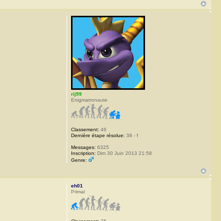
rij99
Enigmatronaute
Classement:
46
Dernière étape résolue:
38 - f
Messages:
6325
Inscription:
Dim 30 Juin 2013 21:58
Genre:
eh01
Primal