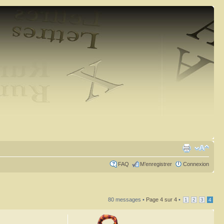
FAQ
M’enregistrer
Connexion
80 messages •
Page
4
sur
4
•
1
2
3
4