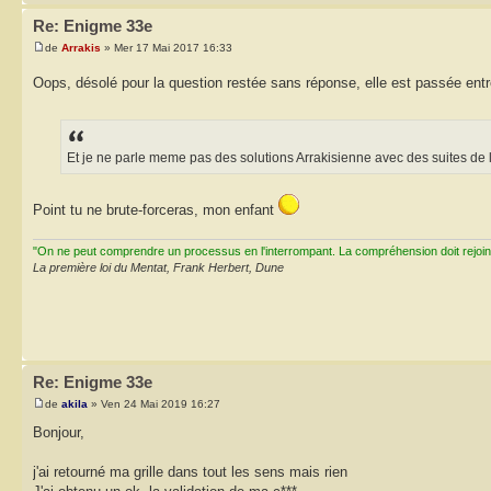
Re: Enigme 33e
de
Arrakis
» Mer 17 Mai 2017 16:33
Oops, désolé pour la question restée sans réponse, elle est passée ent
Et je ne parle meme pas des solutions Arrakisienne avec des suites de l
Point tu ne brute-forceras, mon enfant
"On ne peut comprendre un processus en l'interrompant. La compréhension doit rejoi
La première loi du Mentat, Frank Herbert, Dune
Re: Enigme 33e
de
akila
» Ven 24 Mai 2019 16:27
Bonjour,
j'ai retourné ma grille dans tout les sens mais rien