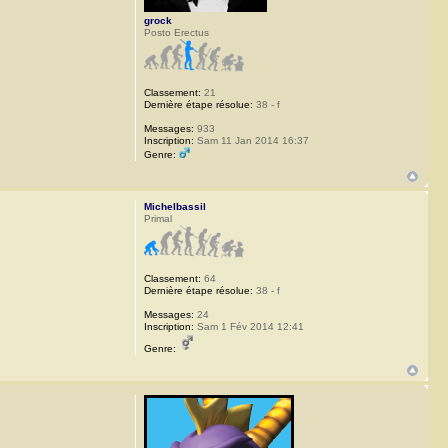
grock
Posto Erectus
Classement:
21
Dernière étape résolue:
38 - f
Messages:
933
Inscription:
Sam 11 Jan 2014 16:37
Genre:
Michelbassil
Primal
Classement:
64
Dernière étape résolue:
38 - f
Messages:
24
Inscription:
Sam 1 Fév 2014 12:41
Genre: