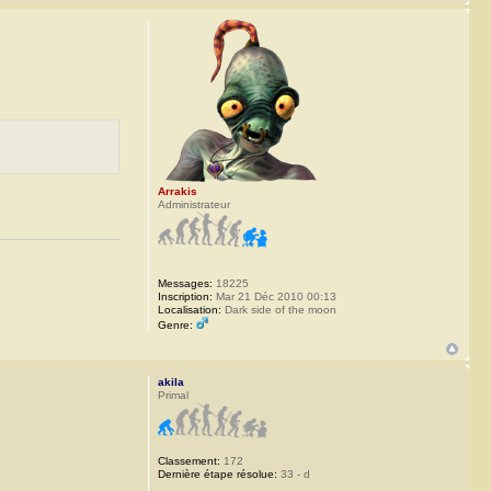
Arrakis
Administrateur
Messages:
18225
Inscription:
Mar 21 Déc 2010 00:13
Localisation:
Dark side of the moon
Genre:
akila
Primal
Classement:
172
Dernière étape résolue:
33 - d