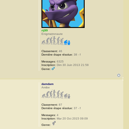
rij99
Enigmatronaute
Classement:
46
Dernière étape résolue:
38 - f
Messages:
6325
Inscription:
Dim 30 Juin 2013 21:58
Genre:
damdam
Amibe
Classement:
87
Dernière étape résolue:
37 - f
Messages:
4
Inscription:
Mar 20 Oct 2015 09:09
Genre: