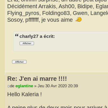
Décidément Arrakis, Ash00, Bidipe, Eglant
Flying_pyros, Foldingo83, Gwen, Langel
Sosoy, pfffffff, je vous aime
charly27 a écrit:
Re: J'en ai marre !!!!
de
eglantine
» Jeu 30 Avr 2020 20:39
Hello Kaleria !
A peine plus de deux mois pour arriver 