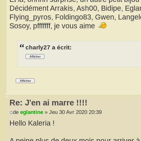
Décidément Arrakis, Ash00, Bidipe, Eglant
Flying_pyros, Foldingo83, Gwen, Langel
Sosoy, pfffffff, je vous aime
charly27 a écrit:
Re: J'en ai marre !!!!
de
eglantine
» Jeu 30 Avr 2020 20:39
Hello Kaleria !
A peine plus de deux mois pour arriver 