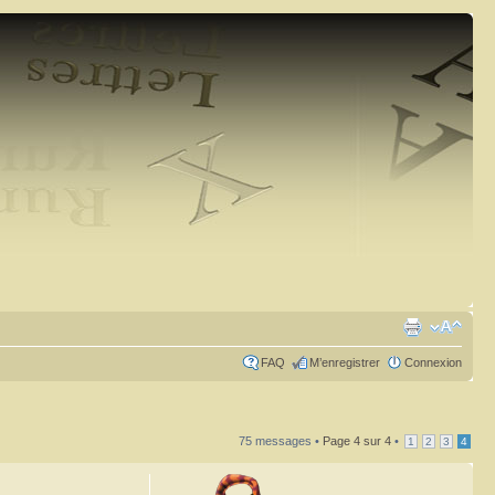
FAQ
M’enregistrer
Connexion
75 messages •
Page
4
sur
4
•
1
2
3
4