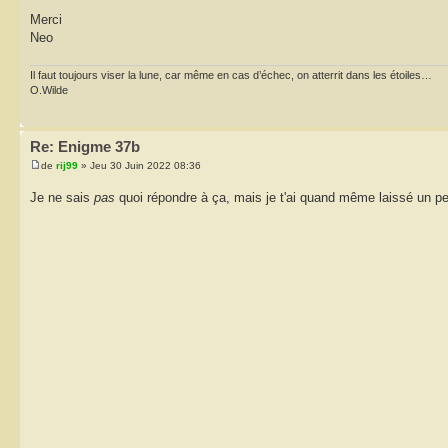
Merci
Neo
Il faut toujours viser la lune, car même en cas d’échec, on atterrit dans les étoiles…
O.Wilde
Re: Enigme 37b
de
rij99
» Jeu 30 Juin 2022 08:36
Je ne sais
pas
quoi répondre à ça, mais je t'ai quand même laissé un pe