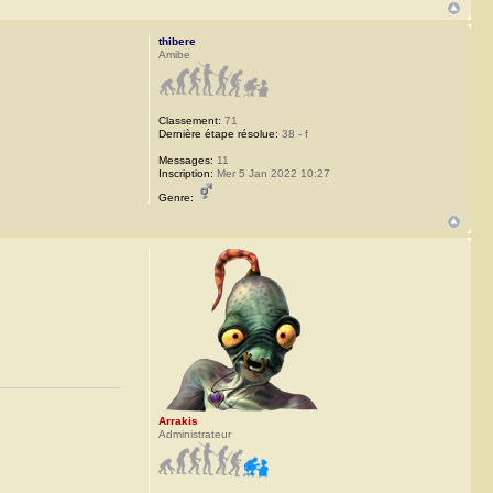
thibere
Amibe
Classement:
71
Dernière étape résolue:
38 - f
Messages:
11
Inscription:
Mer 5 Jan 2022 10:27
Genre:
Arrakis
Administrateur