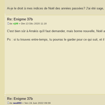
Ai-je le droit à mes indices de Noël des années passées? J'ai été sage
Re: Enigme 37b
de
rij99
» Dim 13 Déc 2020 11:18
C'est bien sûr à Arrakis qu'il faut demander, mais bonne nouvelle, Noël
Ps : si tu trouves entre-temps, tu pourras le garder pour ce qui suit, et i
Re: Enigme 37b
de
neo003
» Ven 24 Juin 2022 09:09