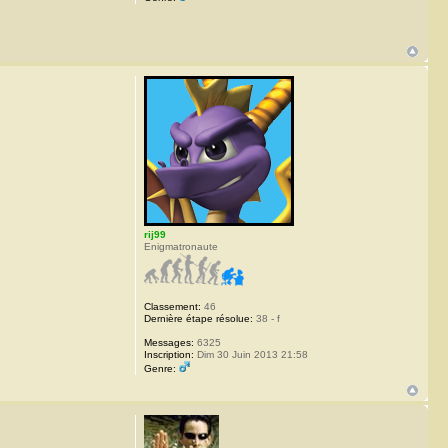
rij99
Enigmatronaute
Classement:
46
Dernière étape résolue:
38 - f
Messages:
6325
Inscription:
Dim 30 Juin 2013 21:58
Genre: