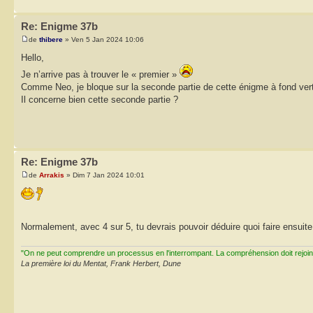
Re: Enigme 37b
de
thibere
» Ven 5 Jan 2024 10:06
Hello,
Je n’arrive pas à trouver le « premier »
Comme Neo, je bloque sur la seconde partie de cette énigme à fond vert 
Il concerne bien cette seconde partie ?
Re: Enigme 37b
de
Arrakis
» Dim 7 Jan 2024 10:01
Normalement, avec 4 sur 5, tu devrais pouvoir déduire quoi faire ensuit
"On ne peut comprendre un processus en l'interrompant. La compréhension doit rejoi
La première loi du Mentat, Frank Herbert, Dune