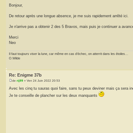
Bonjour,
De retour après une longue absence, je me suis rapidement arrêté ici.
Je n'arrive pas a obtenir 2 des 5 Bravos, mais puis je continuer a avan
Merci
Neo
Il faut toujours viser la lune, car même en cas d’échec, on atterrit dans les étoiles…
O.Wilde
Re: Enigme 37b
de
rij99
» Ven 24 Juin 2022 20:53
Avec les cinq tu sauras quoi faire, sans tu peux deviner mais ça sera in
Je te conseille de plancher sur les deux manquants