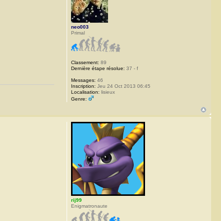
neo003
Primal
Classement:
89
Dernière étape résolue:
37 - f
Messages:
46
Inscription:
Jeu 24 Oct 2013 06:45
Localisation:
lisieux
Genre:
rij99
Enigmatronaute