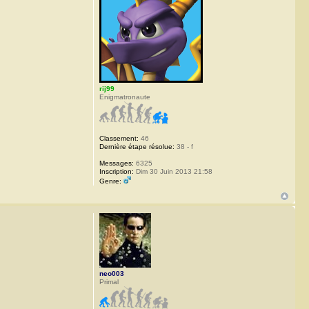
rij99
Enigmatronaute
Classement:
46
Dernière étape résolue:
38 - f
Messages:
6325
Inscription:
Dim 30 Juin 2013 21:58
Genre:
neo003
Primal