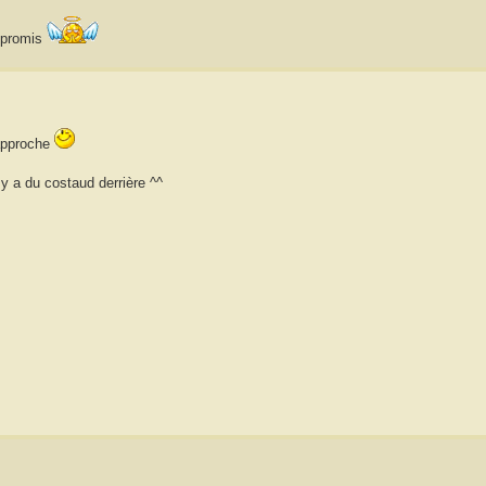
, promis
 approche
l y a du costaud derrière ^^