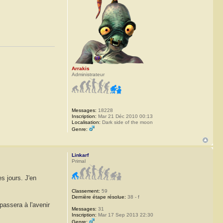
Arrakis
Administrateur
Messages:
18228
Inscription:
Mar 21 Déc 2010 00:13
Localisation:
Dark side of the moon
Genre:
Linkarf
Primal
s jours. J'en
Classement:
59
Dernière étape résolue:
38 - f
passera à l'avenir
Messages:
31
Inscription:
Mar 17 Sep 2013 22:30
Genre: