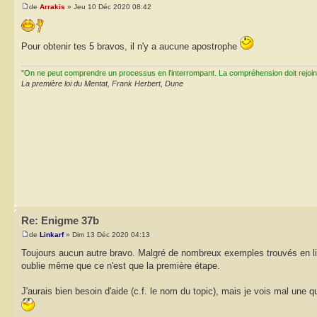
de
Arrakis
» Jeu 10 Déc 2020 08:42
Pour obtenir tes 5 bravos, il n'y a aucune apostrophe
"On ne peut comprendre un processus en l'interrompant. La compréhension doit rejoi
La première loi du Mentat, Frank Herbert, Dune
Re: Enigme 37b
de
Linkarf
» Dim 13 Déc 2020 04:13
Toujours aucun autre bravo. Malgré de nombreux exemples trouvés en lig
oublie même que ce n'est que la première étape.
J'aurais bien besoin d'aide (c.f. le nom du topic), mais je vois mal une 