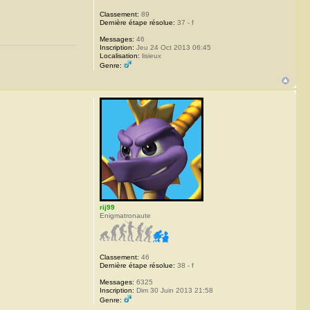
Classement:
89
Dernière étape résolue:
37 - f
Messages:
46
Inscription:
Jeu 24 Oct 2013 06:45
Localisation:
lisieux
Genre:
rij99
Enigmatronaute
Classement:
46
Dernière étape résolue:
38 - f
Messages:
6325
Inscription:
Dim 30 Juin 2013 21:58
Genre: