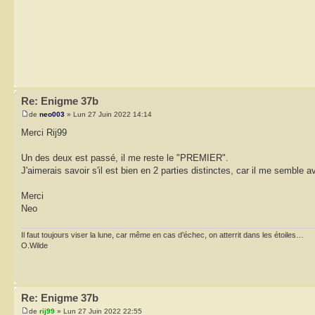
Re: Enigme 37b
de
neo003
» Lun 27 Juin 2022 14:14
Merci Rij99
Un des deux est passé, il me reste le "PREMIER".
J'aimerais savoir s'il est bien en 2 parties distinctes, car il me semble a
Merci
Neo
Il faut toujours viser la lune, car même en cas d’échec, on atterrit dans les étoiles…
O.Wilde
Re: Enigme 37b
de
rij99
» Lun 27 Juin 2022 22:55