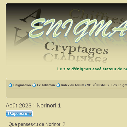
Le site d'énigmes accélérateur de 
Enigmatron
Le Talisman
Index du forum
‹
VOS ÉNIGMES
‹
Les Enigm
Août 2023 : Norinori 1
Répondre
Que penses-tu de Norinori ?