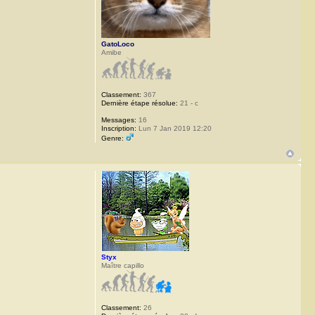
GatoLoco
Amibe
Classement:
367
Dernière étape résolue:
21 - c
Messages:
16
Inscription:
Lun 7 Jan 2019 12:20
Genre:
Styx
Maître capillo
Classement:
26