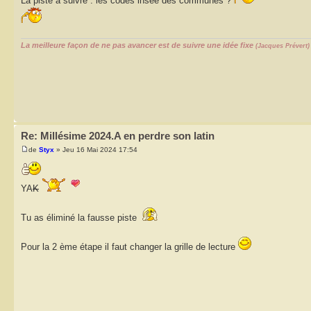
La piste à suivre : les codes insee des communes ?
La meilleure façon de ne pas avancer est de suivre une idée fixe
(Jacques Prévert)
Re: Millésime 2024.A en perdre son latin
de
Styx
» Jeu 16 Mai 2024 17:54
YA
K
Tu as éliminé la fausse piste
Pour la 2 ème étape il faut changer la grille de lecture