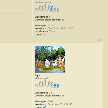
Vétéranderthal
Classement:
9
Dernière étape résolue:
38 - f
Messages:
2521
Inscription:
Dim 22 Jan 2012 12:07
Localisation:
Tours
Genre:
Styx
Maître capillo
Classement:
26
Dernière étape résolue:
38 - f
Messages:
7207
Inscription:
Sam 2 Avr 2011 19:56
Genre: