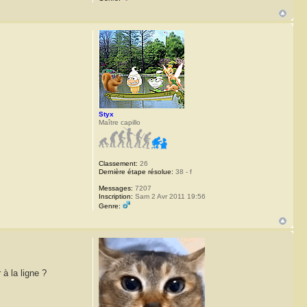
Styx
Maître capillo
Classement:
26
Dernière étape résolue:
38 - f
Messages:
7207
Inscription:
Sam 2 Avr 2011 19:56
Genre:
à la ligne ?