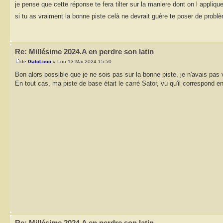
je pense que cette réponse te fera tilter sur la maniere dont on l appliqu
si tu as vraiment la bonne piste celà ne devrait guère te poser de prob
Re: Millésime 2024.A en perdre son latin
de
GatoLoco
» Lun 13 Mai 2024 15:50
Bon alors possible que je ne sois pas sur la bonne piste, je n'avais pas v
En tout cas, ma piste de base était le carré Sator, vu qu'il correspond en
Re: Millésime 2024.A en perdre son latin