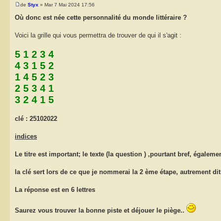
de
Styx
» Mar 7 Mai 2024 17:56
Où donc est née cette personnalité du monde littéraire ?
Voici la grille qui vous permettra de trouver de qui il s'agit :
5 1 2 3 4
4 3 1 5 2
1 4 5 2 3
2 5 3 4 1
3 2 4 1 5
clé : 25102022
indices
Le titre est important; le texte (la question ) ,pourtant bref, égaleme
la clé sert lors de ce que je nommerai la 2 ème étape, autrement dit 
La réponse est en 6 lettres
Saurez vous trouver la bonne piste et déjouer le piège..