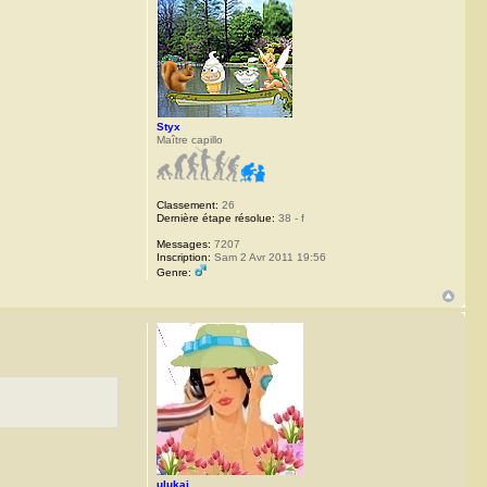
Styx
Maître capillo
Classement:
26
Dernière étape résolue:
38 - f
Messages:
7207
Inscription:
Sam 2 Avr 2011 19:56
Genre:
ulukai