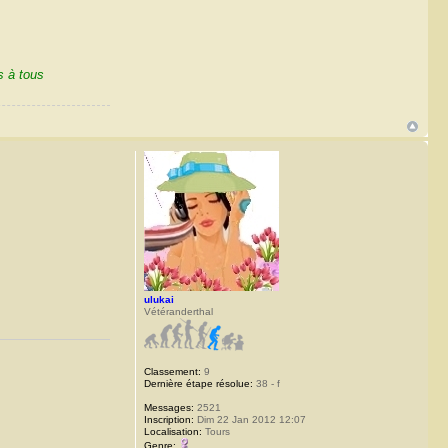
ulukai
Vétéranderthal
Classement:
9
Dernière étape résolue:
38 - f
Messages:
2521
Inscription:
Dim 22 Jan 2012 12:07
Localisation:
Tours
Genre: