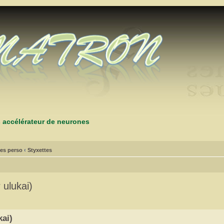
s accélérateur de neurones
es perso
‹
Styxettes
 ulukai)
kai)