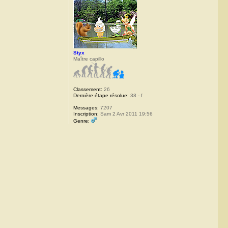
Styx
Maître capillo
Classement:
26
Dernière étape résolue:
38 - f
Messages:
7207
Inscription:
Sam 2 Avr 2011 19:56
Genre: