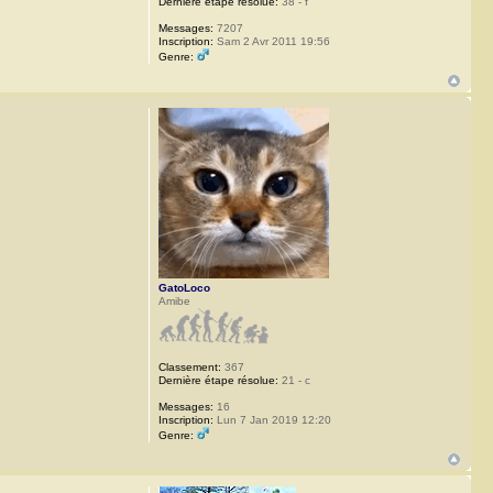
Dernière étape résolue:
38 - f
Messages:
7207
Inscription:
Sam 2 Avr 2011 19:56
Genre:
GatoLoco
Amibe
Classement:
367
Dernière étape résolue:
21 - c
Messages:
16
Inscription:
Lun 7 Jan 2019 12:20
Genre: