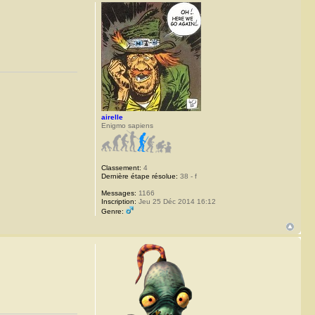
airelle
Enigmo sapiens
Classement:
4
Dernière étape résolue:
38 - f
Messages:
1166
Inscription:
Jeu 25 Déc 2014 16:12
Genre: