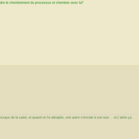
ndre le cheminement du processus et cheminer avec lui"
aye de la saisir, et quand on l'a attrapée, une autre s'envole à son tour ... et j' aime ça .