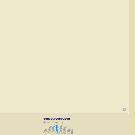
coucouroucoucou
Posto Erectus