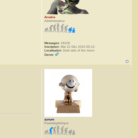
Arrakis
Administrateur
Messages:
18228
Inscription:
Mar 21 Déc 2010 00:13
Localisation:
Dark side of the moon
Genre:
aznum
Postralopithèque