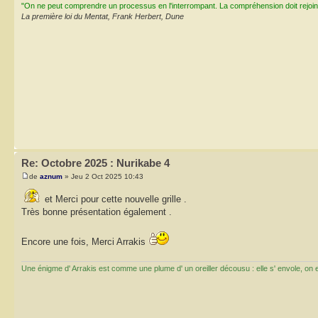
"On ne peut comprendre un processus en l'interrompant. La compréhension doit rejoi
La première loi du Mentat, Frank Herbert, Dune
Re: Octobre 2025 : Nurikabe 4
de
aznum
» Jeu 2 Oct 2025 10:43
et Merci pour cette nouvelle grille .
Très bonne présentation également .
Encore une fois, Merci Arrakis
Une énigme d' Arrakis est comme une plume d' un oreiller décousu : elle s' envole, on ess