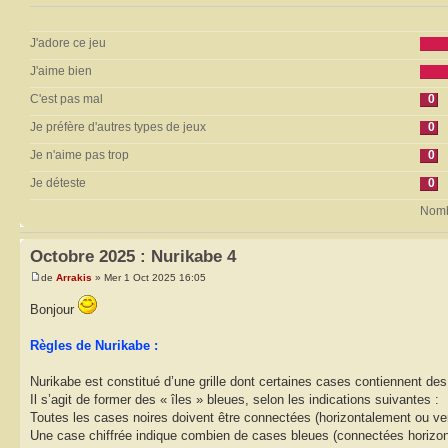
J'adore ce jeu
J'aime bien
C'est pas mal
0
Je préfère d'autres types de jeux
0
Je n'aime pas trop
0
Je déteste
0
Nombr
Octobre 2025 : Nurikabe 4
de
Arrakis
» Mer 1 Oct 2025 16:05
Bonjour
Règles de Nurikabe :
Nurikabe est constitué d’une grille dont certaines cases contiennent des 
Il s’agit de former des « îles » bleues, selon les indications suivantes :
Toutes les cases noires doivent être connectées (horizontalement ou ver
Une case chiffrée indique combien de cases bleues (connectées horizontal