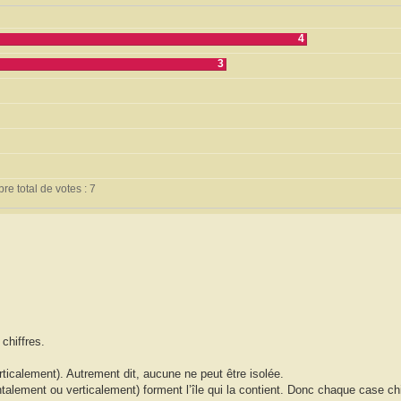
4
3
e total de votes : 7
chiffres.
ticalement). Autrement dit, aucune ne peut être isolée.
ement ou verticalement) forment l’île qui la contient. Donc chaque case chiff