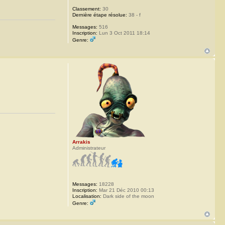
Classement:
30
Dernière étape résolue:
38 - f
Messages:
516
Inscription:
Lun 3 Oct 2011 18:14
Genre:
Arrakis
Administrateur
Messages:
18228
Inscription:
Mar 21 Déc 2010 00:13
Localisation:
Dark side of the moon
Genre: