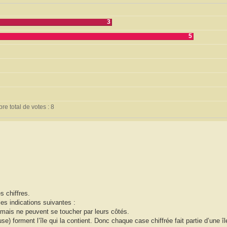
3
5
e total de votes : 8
s chiffres.
les indications suivantes :
 mais ne peuvent se toucher par leurs côtés.
) forment l’île qui la contient. Donc chaque case chiffrée fait partie d’une île