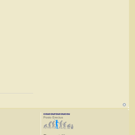
coucouroucoucou
Posto Erectus