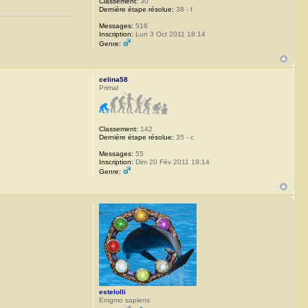
Classement:
30
Dernière étape résolue:
38 - f
Messages:
516
Inscription:
Lun 3 Oct 2011 18:14
Genre:
celina58
Primal
Classement:
142
Dernière étape résolue:
35 - c
Messages:
55
Inscription:
Dim 20 Fév 2011 19:14
Genre:
estelolli
Enigmo sapiens