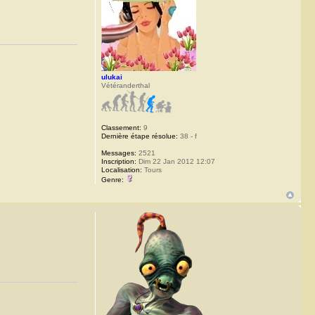
ulukai
Vétéranderthal
Classement:
9
Dernière étape résolue:
38 - f
Messages:
2521
Inscription:
Dim 22 Jan 2012 12:07
Localisation:
Tours
Genre: