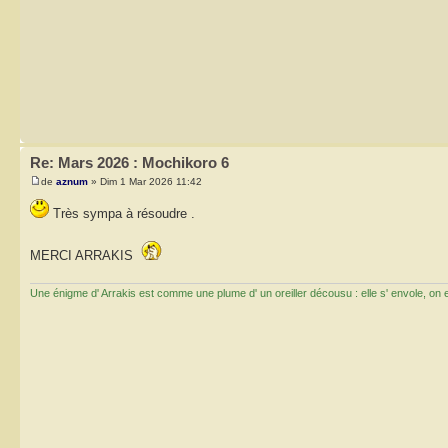
Re: Mars 2026 : Mochikoro 6
de
aznum
» Dim 1 Mar 2026 11:42
Très sympa à résoudre .
MERCI ARRAKIS
Une énigme d' Arrakis est comme une plume d' un oreiller décousu : elle s' envole, on ess