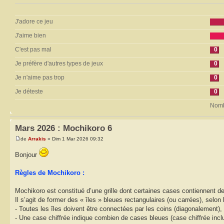
J'adore ce jeu
J'aime bien
C'est pas mal
0
Je préfère d'autres types de jeux
0
Je n'aime pas trop
0
Je déteste
0
Nombr
Mars 2026 : Mochikoro 6
de
Arrakis
» Dim 1 Mar 2026 09:32
Bonjour
Règles de Mochikoro :
Mochikoro est constitué d’une grille dont certaines cases contiennent de
Il s’agit de former des « îles » bleues rectangulaires (ou carrées), selon 
- Toutes les îles doivent être connectées par les coins (diagonalement),
- Une case chiffrée indique combien de cases bleues (case chiffrée incluse