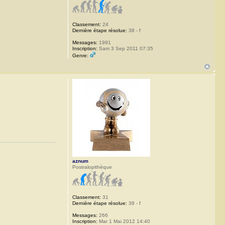
Classement:
24
Dernière étape résolue:
38 - f
Messages:
1991
Inscription:
Sam 3 Sep 2011 07:35
Genre:
aznum
Postralopithèque
Classement:
31
Dernière étape résolue:
38 - f
Messages:
266
Inscription:
Mar 1 Mai 2012 14:40