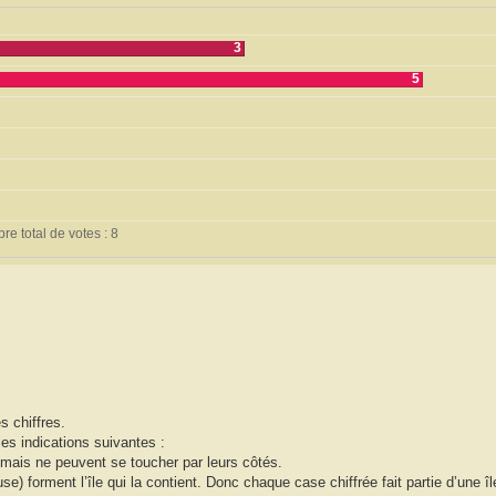
3
5
e total de votes : 8
s chiffres.
les indications suivantes :
 mais ne peuvent se toucher par leurs côtés.
) forment l’île qui la contient. Donc chaque case chiffrée fait partie d’une île