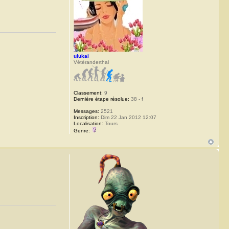
ulukai
Vétéranderthal
Classement:
9
Dernière étape résolue:
38 - f
Messages:
2521
Inscription:
Dim 22 Jan 2012 12:07
Localisation:
Tours
Genre: