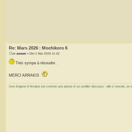
Re: Mars 2026 : Mochikoro 6
de
aznum
» Dim 1 Mar 2026 11:42
Très sympa à résoudre .
MERCI ARRAKIS
Une énigme d' Arrakis est comme une plume d' un oreiller décousu : elle s' envole, on ess