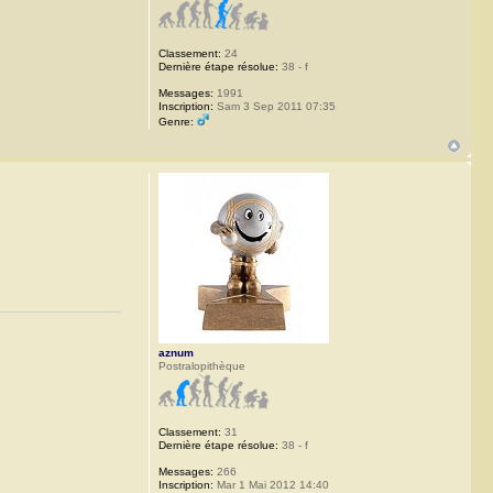
Classement:
24
Dernière étape résolue:
38 - f
Messages:
1991
Inscription:
Sam 3 Sep 2011 07:35
Genre:
aznum
Postralopithèque
Classement:
31
Dernière étape résolue:
38 - f
Messages:
266
Inscription:
Mar 1 Mai 2012 14:40