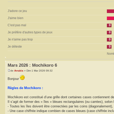
J'adore ce jeu
J'aime bien
C'est pas mal
0
Je préfère d'autres types de jeux
0
Je n'aime pas trop
0
Je déteste
0
Nombr
Mars 2026 : Mochikoro 6
de
Arrakis
» Dim 1 Mar 2026 09:32
Bonjour
Règles de Mochikoro :
Mochikoro est constitué d’une grille dont certaines cases contiennent de
Il s’agit de former des « îles » bleues rectangulaires (ou carrées), selon 
- Toutes les îles doivent être connectées par les coins (diagonalement),
- Une case chiffrée indique combien de cases bleues (case chiffrée incluse