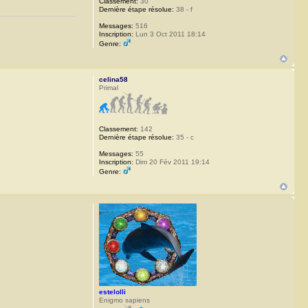
Classement:
30
Dernière étape résolue:
38 - f
Messages:
516
Inscription:
Lun 3 Oct 2011 18:14
Genre:
celina58
Primal
Classement:
142
Dernière étape résolue:
35 - c
Messages:
55
Inscription:
Dim 20 Fév 2011 19:14
Genre:
estelolli
Enigmo sapiens