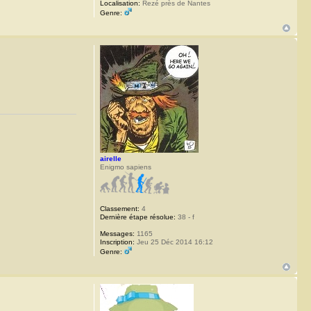
Localisation:
Rezé près de Nantes
Genre:
airelle
Enigmo sapiens
Classement:
4
Dernière étape résolue:
38 - f
Messages:
1165
Inscription:
Jeu 25 Déc 2014 16:12
Genre: