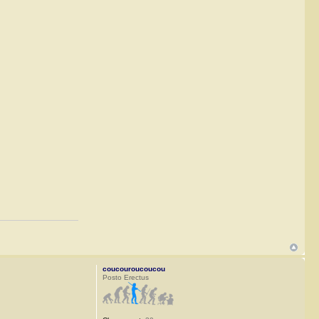
coucouroucoucou
Posto Erectus